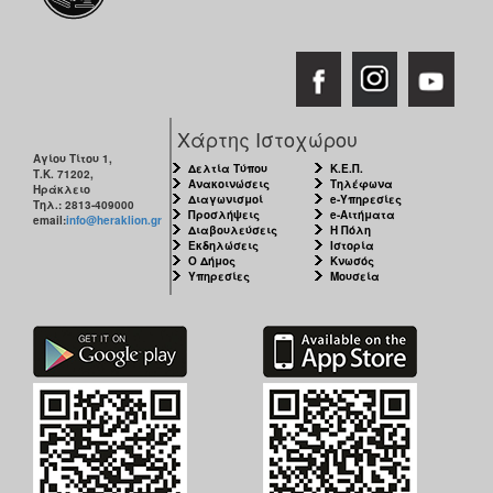
Χάρτης Ιστοχώρου
Αγίου Τίτου 1,
Δελτία Τύπου
Κ.Ε.Π.
Τ.Κ. 71202,
Ανακοινώσεις
Τηλέφωνα
Ηράκλειο
Διαγωνισμοί
e-Υπηρεσίες
Τηλ.: 2813-409000
Προσλήψεις
e-Αιτήματα
email:
info@heraklion.gr
Διαβουλεύσεις
Η Πόλη
Εκδηλώσεις
Ιστορία
Ο Δήμος
Κνωσός
Υπηρεσίες
Μουσεία