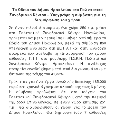
2017
Το Ωδείο του Δήμου Ηρακλείου στο Πολιτιστικό
2016
Συνεδριακό Κέντρο – Υπεγράφη η σύμβαση για τη
2015
διαμόρφωση του χώρου
2013
Σε έναν ειδικά διαμορφωμένο χώρο 250 τ.μ. μέσα
στο Πολιτιστικό Συνεδριακό Κέντρο Ηρακλείου,
2012
πρόκειται να μεταφερθεί σε 6 μήνες από σήμερα το
2011
Ωδείο του Δήμου Ηρακλείου, μετά τη σύμβαση που
υπεγράφη ανάμεσα στη ΔΕΠΤΑΗ και στην ανάδοχο
2010
εταιρεία που ανέλαβε τη «Διαμόρφωση του χώρου
2006
αίθουσας Γ.1.1. στο μουσικής. Π.Σ.Κ.Η. Πολιτιστικό
Συνεδριακό Κέντρο Ηρακλείου». Η ανάδοχος
εταιρεία αναδείχθηκε μετά από διαγωνισμό και με
έκπτωση της τάξης του 41,33%.
Πρόκειται για ένα έργο συνολικής δαπάνης 165.000
ΔΗΜΟΤΗΣ
ευρώ και χρονοδιάγραμμα υλοποίησης τους 6 μήνες.
Η σύμβαση προβλέπει ότι στο ισόγειο του
ΕΠΙΣΚΕΠΤΗΣ
Πολιτιστικού Συνεδριακού Κέντρου, από την πλευρά
της οδού Σπιναλόγκας, σε έναν χώρο έκτασης 251
ΗΡΑΚΛΕΙΟ
τ.μ. θα διαμορφωθούν οι χώροι για το Ωδείο του
ΓΙΑ...
Δήμου Ηρακλείου. Θα δημιουργηθούν 7 αίθουσες