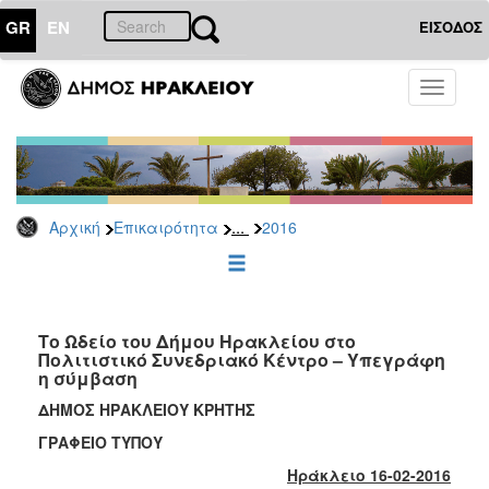
GR
EN
ΕΙΣΟΔΟΣ
ΕΠΙΚΑΙΡΟΤΗΤΑ
Toggle
navigati
Δελτία
Τύπου
Αρχείο
2026
...
Αρχική
Επικαιρότητα
2016
2025
2024
2023
2022
Το Ωδείο του Δήμου Ηρακλείου στο
Πολιτιστικό Συνεδριακό Κέντρο – Υπεγράφη
2021
η σύμβαση
2020
ΔΗΜΟΣ ΗΡΑΚΛΕΙΟΥ ΚΡΗΤΗΣ
2019
ΓΡΑΦΕΙΟ ΤΥΠΟΥ
2018
Ηράκλειο 16-02-2016