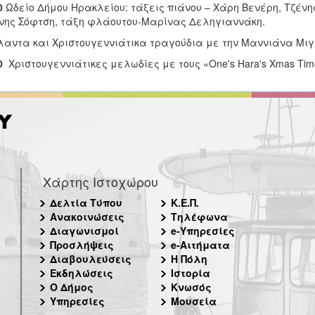
0
Ωδείο Δήμου Ηρακλείου: τάξεις πιάνου – Χάρη Βενέρη, Τζένη
νης Σόφτση, τάξη φλάουτου-Μαρίνας Δεληγιαννάκη.
λαντα και Χριστουγεννιάτικα τραγούδια με την Μαννιάνα Μιγ
0
Χριστουγεννιάτικες μελωδίες με τους «One's Hara's Xmas Ti
Χάρτης Ιστοχώρου
Δελτία Τύπου
Κ.Ε.Π.
Ανακοινώσεις
Τηλέφωνα
Διαγωνισμοί
e-Υπηρεσίες
Προσλήψεις
e-Αιτήματα
Διαβουλεύσεις
Η Πόλη
Εκδηλώσεις
Ιστορία
Ο Δήμος
Κνωσός
Υπηρεσίες
Μουσεία