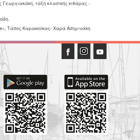
ς Γεωργιακάκη, τάξη κλασικής κιθάρας -
άδη.
me», Τάσος Καρακούκας- Χαρά Ασημινάκη