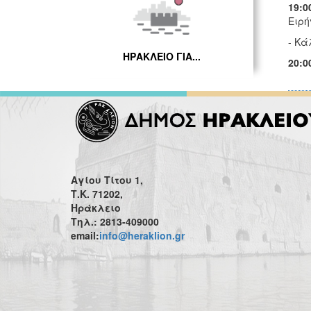
19:0
Ειρή
- Κά
ΗΡΑΚΛΕΙΟ ΓΙΑ...
20:0
Αγίου Τίτου 1,
Τ.Κ. 71202,
Ηράκλειο
Τηλ.: 2813-409000
email:
info@heraklion.gr