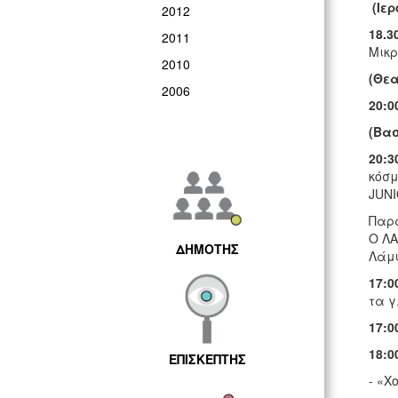
(Ιερ
2012
18.3
2011
Μικρ
2010
(Θεα
2006
20:0
(Βασ
20:3
κόσμ
JUNI
Παρά
O ΛΑ
ΔΗΜΟΤΗΣ
Λάμψ
17:0
τα γ
17:0
18:0
ΕΠΙΣΚΕΠΤΗΣ
- «Χ