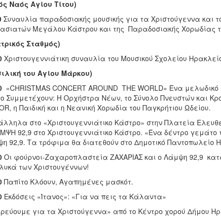
ός Ναός Αγίου Τίτου)
0
Συναυλία παραδοσιακής μουσικής για τα Χριστούγεννα και το
ασιατών Μεγάλου Κάστρου και της Παραδοσιακής Χορωδίας το
τρικός Σταθμός)
0
Χριστουγεννιάτικη συναυλία του Μουσικού Σχολείου Ηρακλεί
ιλική του Αγίου Μάρκου)
0
«CHRISTMAS CONCERT AROUND THE WORLD» Ένα μελωδικό ταξί
ο Συμμετέχουν: H Ορχήστρα Νέων, το Σύνολο Πνευστών και Κρο
OR, η Παιδική και η Νεανική Χορωδία του Παγκρήτιου Ωδείου.
λληλα στο «Χριστουγεννιάτικο Κάστρο» στην Πλατεία Ελευθ
ΜΨΗ 92,9 στο Χριστουγεν­νιάτικο Κάστρο. «Ένα δέντρο γεμάτ
η 92,9. Τα τρόφιμα θα διατεθούν στο Δημοτικό Παντοπωλείο 
0
Οι φούρνοι-Ζαχαροπλαστεία ΖΑΧΑΡΙΑΣ και ο Λάμψη 92,9 κατα
λυκά των Χριστουγέννων!
0
Παπίτο Κλόουν, Αγαπημένες μασκότ.
0
Εκδόσεις «Ίτανος»: «Για να πεις τα Κάλαντα»
ορεύουμε για τα Χριστούγεννα» από το Κέντρο χορού Δήμου Ηρ