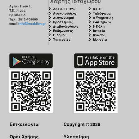
Χάρτης Ιστοχώρου
Αγίου Τίτου 1,
Δελτία Τύπου
Κ.Ε.Π.
Τ.Κ. 71202,
Ανακοινώσεις
Τηλέφωνα
Ηράκλειο
Διαγωνισμοί
e-Υπηρεσίες
Τηλ.: 2813-409000
Προσλήψεις
e-Αιτήματα
email:
info@heraklion.gr
Διαβουλεύσεις
Η Πόλη
Εκδηλώσεις
Ιστορία
Ο Δήμος
Κνωσός
Υπηρεσίες
Μουσεία
Επικοινωνία
Copyright © 2026
Όροι Χρήσης
Υλοποίηση