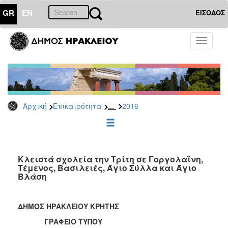
GR
EN
ΕΙΣΟΔΟΣ
ΕΠΙΚΑΙΡΟΤΗΤΑ
Toggle
navigati
Δελτία
Τύπου
Αρχείο
2026
...
Αρχική
Επικαιρότητα
2016
2025
2024
2023
2022
Κλειστά σχολεία την Τρίτη σε Γοργολαΐνη,
Τέμενος, Βασιλειές, Άγιο Σύλλα και Άγιο
2021
Βλάση
2020
2019
ΔΗΜΟΣ ΗΡΑΚΛΕΙΟΥ ΚΡΗΤΗΣ
2018
ΓΡΑΦΕΙΟ ΤΥΠΟΥ