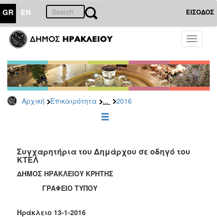
GR
EN
ΕΙΣΟΔΟΣ
ΕΠΙΚΑΙΡΟΤΗΤΑ
Toggle
navigati
Δελτία
Τύπου
Αρχείο
2026
...
Αρχική
Επικαιρότητα
2016
2025
2024
2023
2022
Συγχαρητήρια του Δημάρχου σε οδηγό του
ΚΤΕΛ
2021
ΔΗΜΟΣ ΗΡΑΚΛΕΙΟΥ ΚΡΗΤΗΣ
2020
ΓΡΑΦΕΙΟ ΤΥΠΟΥ
2019
2018
Ηράκλειο 13-1-2016