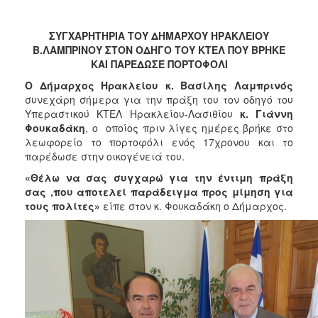
2017
2016
ΣΥΓΧΑΡΗΤΗΡΙΑ ΤΟΥ ΔΗΜΑΡΧΟΥ ΗΡΑΚΛΕΙΟΥ
Β.ΛΑΜΠΡΙΝΟΥ ΣΤΟΝ ΟΔΗΓΟ ΤΟΥ ΚΤΕΛ ΠΟΥ ΒΡΗΚΕ
2015
ΚΑΙ ΠΑΡΕΔΩΣΕ ΠΟΡΤΟΦΟΛΙ
2013
Ο Δήμαρχος Ηρακλείου κ. Βασίλης Λαμπρινός
2012
συνεχάρη σήμερα για την πράξη του τον οδηγό του
Υπεραστικού ΚΤΕΛ Ηρακλείου-Λασιθίου
κ. Γιάννη
2011
Φουκαδάκη
, ο οποίος πριν λίγες ημέρες βρήκε στο
2010
λεωφορείο το πορτοφόλι ενός 17χρονου και το
παρέδωσε στην οικογένειά του.
2006
«Θέλω να σας συγχαρώ για την έντιμη πράξη
σας ,που αποτελεί παράδειγμα προς μίμηση για
τους πολίτες»
είπε στον κ. Φουκαδάκη ο Δήμαρχος.
ΔΗΜΟΤΗΣ
ΕΠΙΣΚΕΠΤΗΣ
ΗΡΑΚΛΕΙΟ
ΓΙΑ...