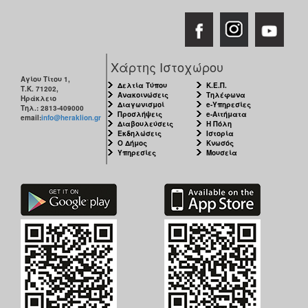
Χάρτης Ιστοχώρου
Αγίου Τίτου 1,
Δελτία Τύπου
Κ.Ε.Π.
Τ.Κ. 71202,
Ανακοινώσεις
Τηλέφωνα
Ηράκλειο
Διαγωνισμοί
e-Υπηρεσίες
Τηλ.: 2813-409000
Προσλήψεις
e-Αιτήματα
email:
info@heraklion.gr
Διαβουλεύσεις
Η Πόλη
Εκδηλώσεις
Ιστορία
Ο Δήμος
Κνωσός
Υπηρεσίες
Μουσεία