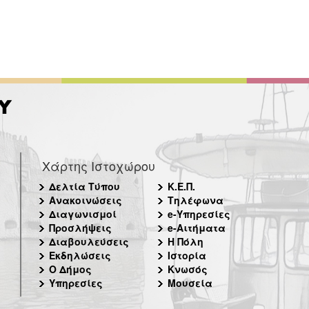
Χάρτης Ιστοχώρου
Δελτία Τύπου
Κ.Ε.Π.
Ανακοινώσεις
Τηλέφωνα
Διαγωνισμοί
e-Υπηρεσίες
Προσλήψεις
e-Αιτήματα
Διαβουλεύσεις
Η Πόλη
Εκδηλώσεις
Ιστορία
Ο Δήμος
Κνωσός
Υπηρεσίες
Μουσεία