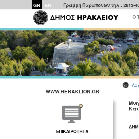
GR
EN
Γραμμή Παραπόνων τηλ : 2813-4
Ο 
Αρχ
WWW.HERAKLION.GR
Μνη
Κατ
ΔΗΜ
ΕΠΙΚΑΙΡΟΤΗΤΑ
ΓΡ