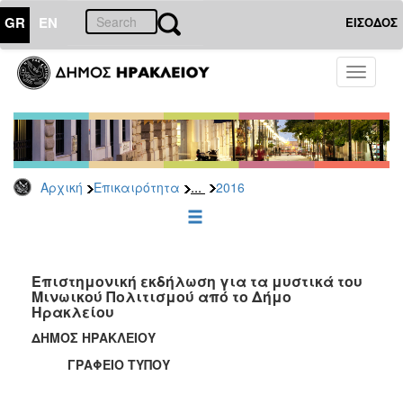
GR
EN
ΕΙΣΟΔΟΣ
ΕΠΙΚΑΙΡΟΤΗΤΑ
Toggle
navigati
Δελτία
Τύπου
Αρχείο
2026
...
Αρχική
Επικαιρότητα
2016
2025
2024
2023
2022
Επιστημονική εκδήλωση για τα μυστικά του
Μινωικού Πολιτισμού από το Δήμο
2021
Ηρακλείου
2020
ΔΗΜΟΣ ΗΡΑΚΛΕΙΟΥ
2019
ΓΡΑΦΕΙΟ ΤΥΠΟΥ
2018