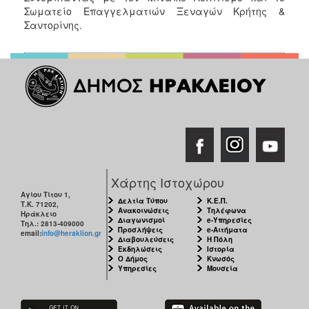
Σωματείο Επαγγελματιών Ξεναγών Κρήτης &
Σαντορίνης.
Χάρτης Ιστοχώρου
Αγίου Τίτου 1,
Δελτία Τύπου
Κ.Ε.Π.
Τ.Κ. 71202,
Ανακοινώσεις
Τηλέφωνα
Ηράκλειο
Διαγωνισμοί
e-Υπηρεσίες
Τηλ.: 2813-409000
Προσλήψεις
e-Αιτήματα
email:
info@heraklion.gr
Διαβουλεύσεις
Η Πόλη
Εκδηλώσεις
Ιστορία
Ο Δήμος
Κνωσός
Υπηρεσίες
Μουσεία