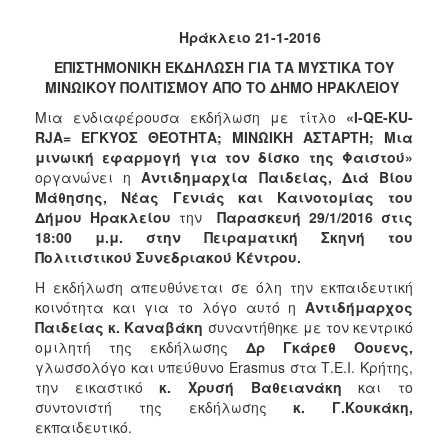
2017
Ηράκλειο 21-1-2016
2016
ΕΠΙΣΤΗΜΟΝΙΚΗ ΕΚΔΗΛΩΣΗ ΓΙΑ ΤΑ ΜΥΣΤΙΚΑ ΤΟΥ
2015
ΜΙΝΩΙΚΟΥ ΠΟΛΙΤΙΣΜΟΥ ΑΠΟ ΤΟ ΔΗΜΟ ΗΡΑΚΛΕΙΟΥ
2013
Μια ενδιαφέρουσα εκδήλωση με τίτλο
«I-QE-KU-
2012
RJA= ΕΓΚΥΟΣ ΘΕΟΤΗΤΑ; ΜΙΝΩΙΚΗ ΑΣΤΑΡΤΗ; Μια
μινωική εφαρμογή για τον δίσκο της Φαιστού»
2011
οργανώνει η
Αντιδημαρχία Παιδείας, Διά Βίου
2010
Μάθησης, Νέας Γενιάς και Καινοτομίας του
Δήμου Ηρακλείου
την
Παρασκευή 29/1/2016 στις
2006
18:00 μ.μ. στην Πειραματική Σκηνή του
Πολιτιστικού Συνεδριακού Κέντρου.
Η εκδήλωση απευθύνεται σε όλη την εκπαιδευτική
κοινότητα και για το λόγο αυτό η
Αντιδήμαρχος
ΔΗΜΟΤΗΣ
Παιδείας κ. Καναβάκη
συναντήθηκε με τον κεντρικό
ομιλητή της εκδήλωσης
Δρ Γκάρεθ Οουενς,
ΕΠΙΣΚΕΠΤΗΣ
γλωσσολόγο και υπεύθυνο Erasmus στα Τ.Ε.Ι. Κρήτης,
την εικαστικό
κ. Χρυσή Βαθειανάκη
και το
συντονιστή της εκδήλωσης
κ. Γ.Κουκάκη,
ΗΡΑΚΛΕΙΟ
ΓΙΑ...
εκπαιδευτικό.