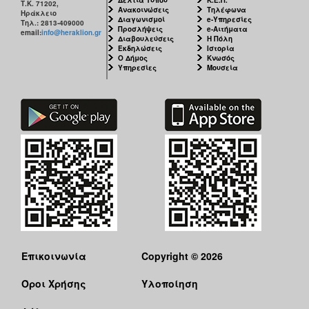
Τ.Κ. 71202,
Ανακοινώσεις
Τηλέφωνα
Ηράκλειο
Διαγωνισμοί
e-Υπηρεσίες
Τηλ.: 2813-409000
Προσλήψεις
e-Αιτήματα
email:
info@heraklion.gr
Διαβουλεύσεις
Η Πόλη
Εκδηλώσεις
Ιστορία
Ο Δήμος
Κνωσός
Υπηρεσίες
Μουσεία
Επικοινωνία
Copyright © 2026
Όροι Χρήσης
Υλοποίηση