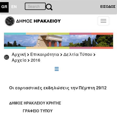
GR
EN
ΕΙΣΟΔΟΣ
ΕΠΙΚΑΙΡΟΤΗΤΑ
Toggle
navigati
Δελτία
Τύπου
Αρχείο
2026
Αρχική
Επικαιρότητα
Δελτία Τύπου
2025
Αρχείο
2016
2024
2023
2022
Οι εορταστικές εκδηλώσεις την Πέμπτη 29/12
2021
2020
ΔΗΜΟΣ ΗΡΑΚΛΕΙΟΥ ΚΡΗΤΗΣ
2019
ΓΡΑΦΕΙΟ ΤΥΠΟΥ
2018