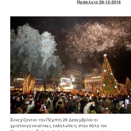
Ηράκλειο 28-12-2016
2017
2016
2015
2013
2012
2011
2010
2006
ΔΗΜΟΤΗΣ
ΕΠΙΣΚΕΠΤΗΣ
Συνεχίζονται την Πέμπτη 29 Δεκεμβρίου οι
ΗΡΑΚΛΕΙΟ
ΓΙΑ...
χριστουγεννιάτικες εκδηλώσεις στην πόλη του