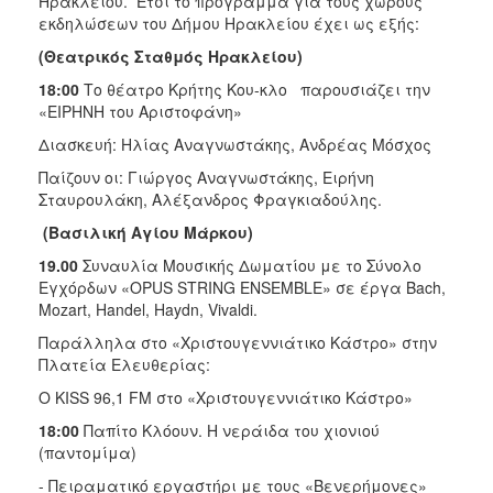
Ηρακλείου. Έτσι το πρόγραμμα για τους χώρους
εκδηλώσεων του Δήμου Ηρακλείου έχει ως εξής:
(Θεατρικός Σταθμός Ηρακλείου)
18:00
Το θέατρο Κρήτης Κου-κλο παρουσιάζει την
«ΕΙΡΗΝΗ του Αριστοφάνη»
Διασκευή: Ηλίας Αναγνωστάκης, Ανδρέας Μόσχος
Παίζουν οι: Γιώργος Αναγνωστάκης, Ειρήνη
Σταυρουλάκη, Αλέξανδρος Φραγκιαδούλης.
(Βασιλική Αγίου Μάρκου)
19.00
Συναυλία Μουσικής Δωματίου με το Σύνολο
Εγχόρδων «OPUS STRING ENSEMBLE» σε έργα Bach,
Mozart, Handel, Haydn, Vivaldi.
Παράλληλα στο «Χριστουγεννιάτικο Κάστρο» στην
Πλατεία Ελευθερίας:
O KISS 96,1 FM στο «Χριστουγεννιάτικο Κάστρο»
18:00
Παπίτο Κλόουν. Η νεράιδα του χιονιού
(παντομίμα)
- Πειραματικό εργαστήρι με τους «Βενερήμονες»