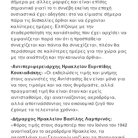
σήμερα με άλλες μορφές και είναι επίσης
σημαντικό γιατί το τι συνέβη εκείνη την εποχή
ουσιαστικά έχει οδηγήσει στο να είμαστε σήμερα
πάρα τις δυσκολίες όρθιοι και να έρχονται
καλύτερες ημέρες. Ελπίζουμε με την
σταθεροποίηση της κατάστασης που έχει αρχίσει να
εμφανίζεται παρά του ότι η προσπάθεια
συνεχίζεται και πάντα θα συνεχίζεται, πλέον θα
περάσουμε σε καλύτερες ημέρες για την χώρα μας
με την ανάπτυξη και την κοινωνία όρθια».
-Αντιπεριφερειάρχης Ηρακλείου Ευριπίδης
Κουκιαδάκης:
«Οι εκδηλώσεις τιμής και μνήμης
στους αγωνιστές της Αντίστασης δεν είναι μόνο για
να τους τιμούμε και να τους θυμόμαστε, αλλά
πραγματική τιμή θα είναι όταν και εμείς
αντισταθούμε, όχι ανατινάζοντας αεροδρόμια,
αλλά αποτινάσσοντας τον οικονομικό ζυγό που
έχουμε τα τελευταία χρόνια».
-Δήμαρχος Ηρακλείου Βασίλης Λαμπρινός:
«Φόρος τιμής στους σαμποτέρ που τον Ιούνιο του 1942
ανατίναξαν το αεροδρόμιο Ηρακλείου, τα
αεροπλάνα των Γερμανών ναζί και τα πυρομαχικά