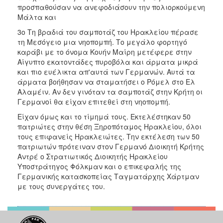
προσπαθούσαν να ανεφοδιάσουν την πολιορκούμενη
Μάλτα και
3ο Τη βραδιά του σαμποτάζ του Ηρακλείου πέρασε
τη Μεσόγειο μια νηοπομπή. Το μεγάλο φορτηγό
καράβι με το όνομα Κουήν Μαίρη μετέφερε στην
Αίγυπτο εκατοντάδες πυροβόλα και άρματα μικρά
και πιο ευέλικτα απ'αυτά των Γερμανών. Αυτά τα
άρματα βοήθησαν να σταματήσει ο Ρόμελ στο Ελ
Αλαμέιν. Αν δεν γινόταν τα σαμποτάζ στην Κρήτη οι
Γερμανοί θα είχαν επιτεθεί στη νηοπομπή.
Είχαν όμως και το τίμημά τους. Εκτελέστηκαν 50
πατριώτες στην θέση Ξηροπόταμος Ηρακλείου, όλοι
τους επιφανείς Ηρακλειώτες. Την εκτέλεση των 50
πατριωτών πρότειναν στον Γερμανό Διοικητή Κρήτης
Αντρέ ο Στρατιωτικός Διοικητής Ηρακλείου
Υποστράτηγος Φόλκμαν και ο επικεφαλής της
Γερμανικής κατασκοπείας Ταγματάρχης Χάρτμαν
με τους συνεργάτες του.