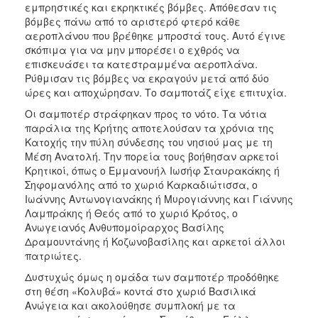
εμπρηστικές και εκρηκτικές βόμβες. Απόθεσαν τις
βόμβες πάνω από το αριστερό φτερό κάθε
αεροπλάνου που βρέθηκε μπροστά τους. Αυτό έγινε
σκόπιμα για να μην μπορέσει ο εχθρός να
επισκευάσει τα κατεστραμμένα αεροπλάνα.
Ρύθμισαν τις βόμβες να εκραγούν μετά από δύο
ώρες και αποχώρησαν. Το σαμποτάζ είχε επιτυχία.
Οι σαμποτέρ στράφηκαν προς το νότο. Τα νότια
παράλια της Κρήτης αποτελούσαν τα χρόνια της
Κατοχής την πύλη σύνδεσης του νησιού μας με τη
Μέση Ανατολή. Την πορεία τους βοήθησαν αρκετοί
Κρητικοί, όπως ο Εμμανουήλ Ιωσήφ Σταυρακάκης ή
Σηφομανόλης από το χωριό Καρκαδιώτισσα, ο
Ιωάννης Αντωνογιανάκης ή Μυρογιάννης και Γιάννης
Λαμπράκης ή Θεός από το χωριό Κρότος, ο
Ανωγειανός Ανθυπομοίραρχος Βασίλης
Δραμουντάνης ή Κοζωνοβασίλης και αρκετοί άλλοι
πατριώτες.
Δυστυχώς όμως η ομάδα των σαμποτέρ προδόθηκε
στη θέση «Κολυβά» κοντά στο χωριό Βασιλικά
Ανώγεια και ακολούθησε συμπλοκή με τα