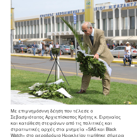
2017
2016
2015
2013
2012
2011
2010
2006
ΔΗΜΟΤΗΣ
Με επιμνημόσυνη δέηση που τέλεσε ο
ΕΠΙΣΚΕΠΤΗΣ
Σεβασμιότατος Αρχιεπίσκοπος Κρήτης κ. Ειρηναίος
και κατάθεση στεφάνων από τις πολιτικές και
ΗΡΑΚΛΕΙΟ
στρατιωτικές αρχές στα μνημεία «SAS και Black
ΓΙΑ...
Watch» στο αεροδρόμιο Ηρακλείου τιμήθηκε σήμερα