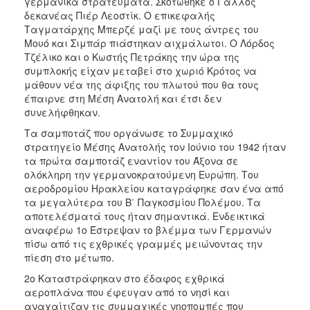
γερμανικά στρατεύματα. Σκοτώθηκε ο Γάλλος
δεκανέας Πιέρ Λεοστίκ. Ο επικεφαλής
Ταγματάρχης Μπερζέ μαζί με τους άντρες του
Μουό και Σιμπάρ πιάστηκαν αιχμάλωτοι. Ο Λόρδος
Τζέλικο και ο Κωστής Πετράκης την ώρα της
συμπλοκής είχαν μεταβεί στο χωριό Κρότος να
μάθουν νέα της άφιξης του πλωτού που θα τους
έπαιρνε στη Μέση Ανατολή και έτσι δεν
συνελήφθηκαν.
Τα σαμποτάζ που οργάνωσε το Συμμαχικό
στρατηγείο Μέσης Ανατολής τον Ιούνιο του 1942 ήταν
τα πρώτα σαμποτάζ εναντίον του Άξονα σε
ολόκληρη την γερμανοκρατούμενη Ευρώπη. Του
αεροδρομίου Ηρακλείου καταγράφηκε σαν ένα από
τα μεγαλύτερα του Β΄ Παγκοσμίου Πολέμου. Τα
αποτελέσματά τους ήταν σημαντικά. Ενδεικτικά
αναφέρω 1ο Έστρεψαν το βλέμμα των Γερμανών
πίσω από τις εχθρικές γραμμές μειώνοντας την
πίεση στο μέτωπο.
2ο Καταστράφηκαν στο έδαφος εχθρικά
αεροπλάνα που έφευγαν από το νησί και
αναχαίτιζαν τις συμμαχικές νηοπομπές που