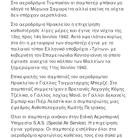
Στο αεροδρόμιο Τυμπακίου οι σαμποτέρ μπήκαν με
οδηγό το Μύρωνα Σαμαρείτη αλλά εκείνη τη νύχτα
δεν υπήρχαν αεροπλάνα.
Στο αεροδρόμιο Ηρακλείου η επιχείρηση
καθυστέρησε λίγες μέρες και έγινε την νύχτα της
13ης προς 14η Ιουνίου 1942. Αυτό οφειλόταν κυρίως
στο ότι η μεταφορά των σαμποτέρ έγινε με το
παλαιού τύπου Ελληνικό υποβρύχιο «Τρίτων» με
κυβερνήτη τον Επαμεινώνδα Κοντογιάννη το οποίο
έφτασε ανοιχτά του κόλπου των Μαλλίων τα
ξημερώματα της 11ης Ιουνίου 1942.
Επικεφαλής του σαμποτάζ του αεροδρομίου
Ηρακλείου ο Γάλλος Ταγματάρχης Μπερζέ. Στο
σαμποτάζ συμμετείχαν ο Βρετανός Λοχαγός Κόμης
Τζέλικο, ο Γάλλος λοχίας Μουό, οι Γάλλοι δεκανείς
Σιμπάρ και Πιέρ Λεοστίκ και ο συμπατριώτης μας
έφεδρος Ανθυπολοχαγός Κωστής Πετράκης.
Όλοι οι σαμποτέρ ανήκαν στην Ειδική Αεροπορική
Υπηρεσία S.A.S. (Special Air Service). Η επιχείρηση
έγινε γρήγορα. Οι σαμποτέρ εισήλθαν όλοι στο
αεροδρόμιο κρατώντας καθένας τους ένα σάκο με