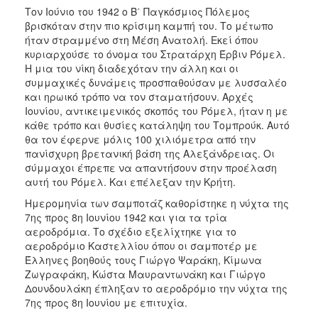
Τον Ιούνιο του 1942 ο Β΄ Παγκόσμιος Πόλεμος
βρισκόταν στην πιο κρίσιμη καμπή του. Το μέτωπο
ήταν στραμμένο στη Μέση Ανατολή. Εκεί όπου
κυριαρχούσε το όνομα του Στρατάρχη Έρβιν Ρόμελ.
Η μια του νίκη διαδεχόταν την άλλη και οι
συμμαχικές δυνάμεις προσπαθούσαν με λυσσαλέο
και ηρωικό τρόπο να τον σταματήσουν. Αρχές
Ιουνίου, αντικειμενικός σκοπός του Ρόμελ, ήταν η με
κάθε τρόπο και θυσίες κατάληψη του Τομπρούκ. Αυτό
θα τον έφερνε μόλις 100 χιλιόμετρα από την
πανίσχυρη βρετανική βάση της Αλεξάνδρειας. Οι
σύμμαχοι έπρεπε να απαντήσουν στην προέλαση
αυτή του Ρόμελ. Και επέλεξαν την Κρήτη.
Ημερομηνία των σαμποτάζ καθορίστηκε η νύχτα της
7ης προς 8η Ιουνίου 1942 και για τα τρία
αεροδρόμια. Το σχέδιο εξελίχτηκε για το
αεροδρόμιο Καστελλίου όπου οι σαμποτέρ με
Έλληνες βοηθούς τους Γιώργο Ψαράκη, Κίμωνα
Ζωγραφάκη, Κώστα Μαυραντωνάκη και Γιώργο
Δουνδουλάκη έπληξαν το αεροδρόμιο την νύχτα της
7ης προς 8η Ιουνίου με επιτυχία.