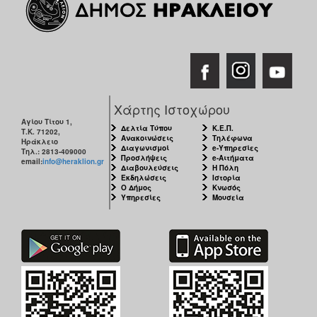
Χάρτης Ιστοχώρου
Αγίου Τίτου 1,
Δελτία Τύπου
Κ.Ε.Π.
Τ.Κ. 71202,
Ανακοινώσεις
Τηλέφωνα
Ηράκλειο
Διαγωνισμοί
e-Υπηρεσίες
Τηλ.: 2813-409000
Προσλήψεις
e-Αιτήματα
email:
info@heraklion.gr
Διαβουλεύσεις
Η Πόλη
Εκδηλώσεις
Ιστορία
Ο Δήμος
Κνωσός
Υπηρεσίες
Μουσεία