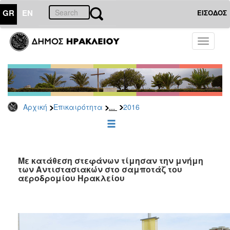
GR
EN
ΕΙΣΟΔΟΣ
ΕΠΙΚΑΙΡΟΤΗΤΑ
Toggle
navigati
Δελτία
Τύπου
Αρχείο
2026
...
Αρχική
Επικαιρότητα
2016
2025
2024
2023
2022
Με κατάθεση στεφάνων τίμησαν την μνήμη
των Αντιστασιακών στο σαμποτάζ του
2021
αεροδρομίου Ηρακλείου
2020
2019
2018