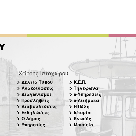
Χάρτης Ιστοχώρου
Δελτία Τύπου
Κ.Ε.Π.
Ανακοινώσεις
Τηλέφωνα
Διαγωνισμοί
e-Υπηρεσίες
Προσλήψεις
e-Αιτήματα
Διαβουλεύσεις
Η Πόλη
Εκδηλώσεις
Ιστορία
Ο Δήμος
Κνωσός
Υπηρεσίες
Μουσεία