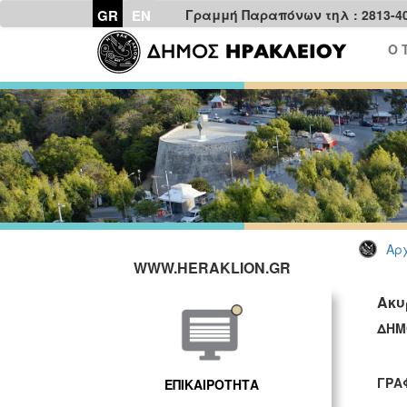
GR
EN
Γραμμή Παραπόνων τηλ : 2813-4
Ο 
Αρχ
WWW.HERAKLION.GR
Ακυ
ΔΗ
ΓΡΑ
ΕΠΙΚΑΙΡΟΤΗΤΑ