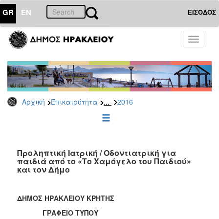
GR
EN
ΕΙΣΟΔΟΣ
ΕΠΙΚΑΙΡΟΤΗΤΑ
Toggle
navigati
Δελτία
Τύπου
Αρχείο
2026
...
Αρχική
Επικαιρότητα
2016
2025
2024
2023
2022
Προληπτική Ιατρική / Οδοντιατρική για
παιδιά από το «Το Χαμόγελο του Παιδιού»
2021
και τον Δήμο
2020
2019
ΔΗΜΟΣ ΗΡΑΚΛΕΙΟΥ ΚΡΗΤΗΣ
2018
ΓΡΑΦΕΙΟ ΤΥΠΟΥ