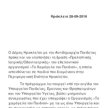
2017
2016
Ηράκλειο 28-09-2016
2015
2013
2012
2011
2010
Ο Δήμος Ηρακλείου με την Αντιδημαρχία Παιδείας
2006
πρόκειται να υλοποιήσει τη δράση «Προληπτικής
Ιατρικής/Οδοντιατρικής» του εθελοντικού
οργανισμού «Το Χαμόγελο του Παιδιού», η οποία
απευθύνεται σε παιδιά που διαμένουν στην
Περιφερειακή Ενότητα Ηρακλείου.
ΔΗΜΟΤΗΣ
Το πρόγραμμα λειτουργεί υπό την αιγίδα του
ΕΠΙΣΚΕΠΤΗΣ
Υπουργείου Παιδείας, Έρευνας και Θρησκευμάτων
και του Υπουργείου Υγείας, βάσει μνημονίων
συνεργασίας που έχει υπογράψει ο Οργανισμός «Το
ΗΡΑΚΛΕΙΟ
ΓΙΑ...
χαμόγελο του Παιδιού» με τα ως άνω Υπουργεία και
σε συνεργασία με τοπικούς φορείς, με στόχο πάντα