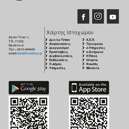
Χάρτης Ιστοχώρου
Αγίου Τίτου 1,
Δελτία Τύπου
Κ.Ε.Π.
Τ.Κ. 71202,
Ανακοινώσεις
Τηλέφωνα
Ηράκλειο
Διαγωνισμοί
e-Υπηρεσίες
Τηλ.: 2813-409000
Προσλήψεις
e-Αιτήματα
email:
info@heraklion.gr
Διαβουλεύσεις
Η Πόλη
Εκδηλώσεις
Ιστορία
Ο Δήμος
Κνωσός
Υπηρεσίες
Μουσεία