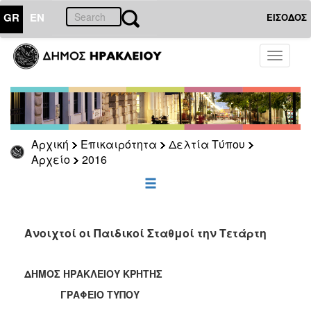
GR
EN
ΕΙΣΟΔΟΣ
ΕΠΙΚΑΙΡΟΤΗΤΑ
Toggle
navigati
Δελτία
Τύπου
Αρχείο
2026
Αρχική
Επικαιρότητα
Δελτία Τύπου
2025
Αρχείο
2016
2024
2023
2022
Ανοιχτοί οι Παιδικοί Σταθμοί την Τετάρτη
2021
2020
ΔΗΜΟΣ ΗΡΑΚΛΕΙΟΥ ΚΡΗΤΗΣ
2019
ΓΡΑΦΕΙΟ ΤΥΠΟΥ
2018