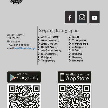
Χάρτης Ιστοχώρου
Αγίου Τίτου 1,
Δελτία Τύπου
Κ.Ε.Π.
Τ.Κ. 71202,
Ανακοινώσεις
Τηλέφωνα
Ηράκλειο
Διαγωνισμοί
e-Υπηρεσίες
Τηλ.: 2813-409000
Προσλήψεις
e-Αιτήματα
email:
info@heraklion.gr
Διαβουλεύσεις
Η Πόλη
Εκδηλώσεις
Ιστορία
Ο Δήμος
Κνωσός
Υπηρεσίες
Μουσεία