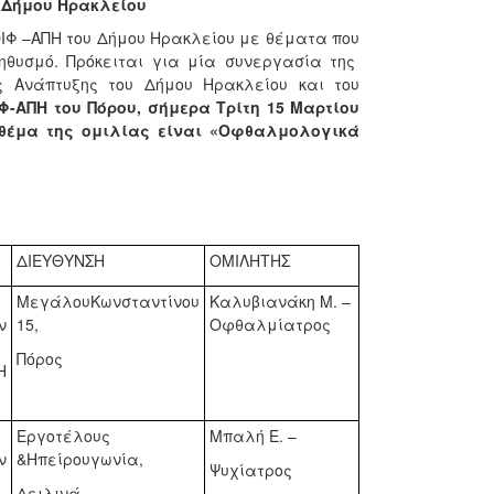
υ Δήμου Ηρακλείου
ΚΟΙΦ –ΑΠΗ του Δήμου Ηρακλείου με θέματα που
ηθυσμό. Πρόκειται για μία συνεργασία της
ής Ανάπτυξης του Δήμου Ηρακλείου και του
Φ-ΑΠΗ του Πόρου, σήμερα Τρίτη 15 Μαρτίου
θέμα της ομιλίας είναι «Οφθαλμολογικά
ΔΙΕΥΘΥΝΣΗ
ΟΜΙΛΗΤΗΣ
ΜεγάλουΚωνσταντίνου
Καλυβιανάκη Μ. –
ν
15,
Οφθαλμίατρος
Πόρος
Η
Εργοτέλους
Μπαλή Ε. –
ν
&Ηπείρουγωνία,
Ψυχίατρος
Δειλινά