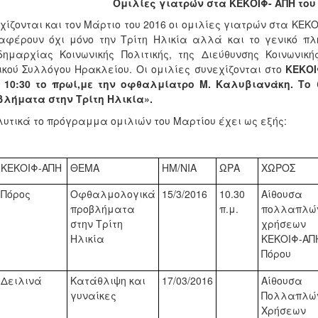
Ομιλίες γιατρών στα ΚΕΚΟΙΦ- ΑΠΗ το
χίζονται και τον Μάρτιο του 2016 οι ομιλίες γιατρών στα ΚΕ
αφέρουν όχι μόνο την Τρίτη Ηλικία αλλά και το γενικό πλ
δημαρχίας Κοινωνικής Πολιτικής, της Διεύθυνσης Κοινωνικ
ικού Συλλόγου Ηρακλείου. Οι ομιλίες συνεχίζονται στο
ΚΕΚΟΙ
 10:30 το πρωί,
με την οφθαλμίατρο Μ. Καλυβιανάκη. Το 
λήματα στην Τρίτη Ηλικία».
υτικά το πρόγραμμα ομιλιών του Μαρτίου έχει ως εξής:
ΚΕΚΟΙΦ-ΑΠΗ
ΘΕΜΑ
ΗΜ/ΝΙΑ
ΩΡΑ
ΧΩΡΟΣ
Πόρος
Οφθαλμολογικά
15/3/2016
10.30
Αίθουσα
προβλήματα
π.μ.
πολλαπλώ
στην Τρίτη
χρήσεων
Ηλικία
ΚΕΚΟΙΦ-ΑΠ
Πόρου
Δειλινά
Κατάθλιψη και
1
7
/
03
/
2016
Αίθουσα
γυναίκες
Πολλαπλώ
Χρήσεων