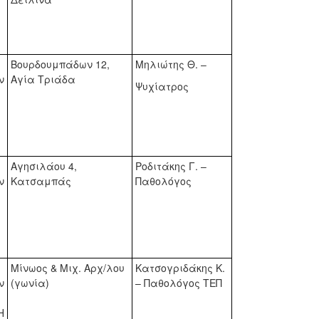
Βουρδουμπάδων 12,
Μηλιώτης Θ. –
ν
Αγία Τριάδα
Ψυχίατρος
Αγησιλάου 4,
Ροδιτάκης Γ. –
ν
Κατσαμπάς
Παθολόγος
Μίνωος & Μιχ. Αρχ/λου
Κατσογριδάκης Κ.
ν
(γωνία)
– Παθολόγος ΤΕΠ
Η