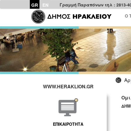
GR
EN
Γραμμή Παραπόνων τηλ : 2813-4
Ο 
Αρ
WWW.HERAKLION.GR
Ομι
ΔΗΜ
ΓΡ
ΕΠΙΚΑΙΡΟΤΗΤΑ