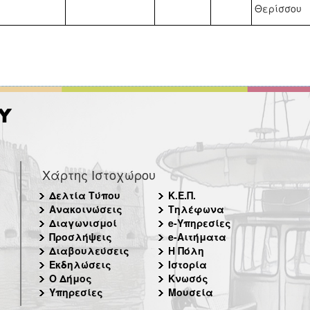
Θερίσσου
Χάρτης Ιστοχώρου
Δελτία Τύπου
Κ.Ε.Π.
Ανακοινώσεις
Τηλέφωνα
Διαγωνισμοί
e-Υπηρεσίες
Προσλήψεις
e-Αιτήματα
Διαβουλεύσεις
Η Πόλη
Εκδηλώσεις
Ιστορία
Ο Δήμος
Κνωσός
Υπηρεσίες
Μουσεία