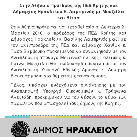
2017
Στην Αθήνα ο πρόεδρος της ΠΕΔ Κρήτης και
Δήμαρχος Ηρακλείου Β. Λαμπρινός με Μουζάλα
2016
και Βίτσα
2015
Στην Αθήνα πρόκειται να μεταβεί αύριο, Δευτέρα 21
2013
Μαρτίου 2016, ο πρόεδρος της ΠΕΔ Κρήτης και
Δήμαρχος Ηρακλείου κ. Βασίλης Λαμπρινός μαζί με
2012
τον αντιπρόεδρο της ΠΕΔ και Δήμαρχο Χανίων κ.
2011
Τάσο Βάμβουκα προκειμένου να συναντηθούν με τον
Αναπληρωτή Υπουργό Μεταναστευτικής Πολιτικής κ.
2010
Γιάννη Μουζάλα. Θα ακολουθήσει συνάντηση με τον
2006
Αναπληρωτή Υπουργό Εθνικής Άμυνας κ. Δημήτρη
Βίτσα αρμόδιο για θέματα μετανάστευσης.
Τέλος, υπάρχει ενδεχόμενο συνάντησης με τον
Αναπληρωτή Υπουργό Οικονομικών κ. Τρύφωνα
Αλεξιάδη, προκειμένου να του θέσουν το θέμα των
ΔΗΜΟΤΗΣ
παραλιών που απασχολεί τους δήμους της Κρήτης.
ΕΠΙΣΚΕΠΤΗΣ
ΗΡΑΚΛΕΙΟ
ΓΙΑ...