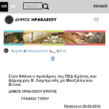
GR
EN
ΕΙΣΟΔΟΣ
ΕΠΙΚΑΙΡΟΤΗΤΑ
Toggle
navigati
Δελτία
Τύπου
Αρχείο
2026
...
Αρχική
Επικαιρότητα
2016
2025
2024
2023
2022
Στην Αθήνα ο πρόεδρος της ΠΕΔ Κρήτης και
Δήμαρχος Β. Λαμπρινός με Μουζάλα και
2021
Βίτσα
2020
ΔΗΜΟΣ ΗΡΑΚΛΕΙΟΥ ΚΡΗΤΗΣ
2019
ΓΡΑΦΕΙΟ ΤΥΠΟΥ
2018
Ηράκλειο 20-03-2016