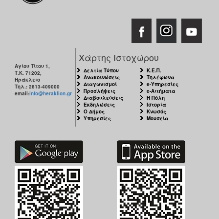
Χάρτης Ιστοχώρου
Αγίου Τίτου 1,
Δελτία Τύπου
Κ.Ε.Π.
Τ.Κ. 71202,
Ανακοινώσεις
Τηλέφωνα
Ηράκλειο
Διαγωνισμοί
e-Υπηρεσίες
Τηλ.: 2813-409000
Προσλήψεις
e-Αιτήματα
email:
info@heraklion.gr
Διαβουλεύσεις
Η Πόλη
Εκδηλώσεις
Ιστορία
Ο Δήμος
Κνωσός
Υπηρεσίες
Μουσεία