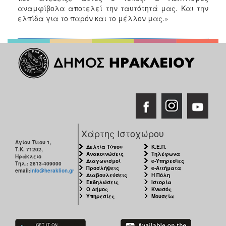
αναμφίβολα αποτελεί την ταυτότητά μας. Και την
ελπίδα για το παρόν και το μέλλον μας.»
Χάρτης Ιστοχώρου
Αγίου Τίτου 1,
Δελτία Τύπου
Κ.Ε.Π.
Τ.Κ. 71202,
Ανακοινώσεις
Τηλέφωνα
Ηράκλειο
Διαγωνισμοί
e-Υπηρεσίες
Τηλ.: 2813-409000
Προσλήψεις
e-Αιτήματα
email:
info@heraklion.gr
Διαβουλεύσεις
Η Πόλη
Εκδηλώσεις
Ιστορία
Ο Δήμος
Κνωσός
Υπηρεσίες
Μουσεία