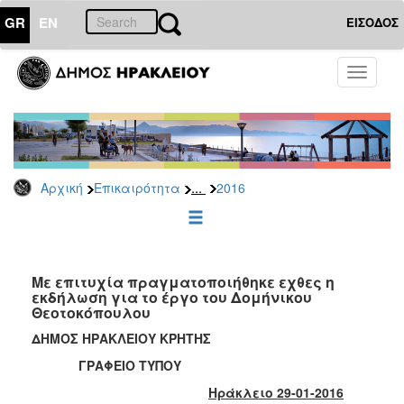
GR
EN
ΕΙΣΟΔΟΣ
ΕΠΙΚΑΙΡΟΤΗΤΑ
Toggle
navigati
Δελτία
Τύπου
Αρχείο
2026
...
Αρχική
Επικαιρότητα
2016
2025
2024
2023
2022
Με επιτυχία πραγματοποιήθηκε εχθες η
εκδήλωση για το έργο του Δομήνικου
2021
Θεοτοκόπουλου
2020
ΔΗΜΟΣ ΗΡΑΚΛΕΙΟΥ ΚΡΗΤΗΣ
2019
ΓΡΑΦΕΙΟ ΤΥΠΟΥ
2018
Ηράκλειο 29-01-2016