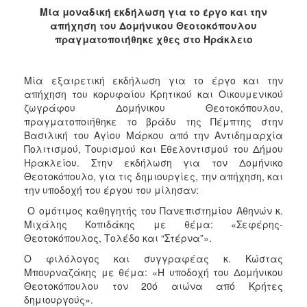
2017
Μία μοναδική εκδήλωση για το έργο και την
απήχηση του Δομήνικου Θεοτοκόπουλου
2016
πραγματοποιήθηκε χθες στο Ηράκλειο
2015
2013
Μία εξαιρετική εκδήλωση για το έργο και την
2012
απήχηση του κορυφαίου Κρητικού και Οικουμενικού
ζωγράφου Δομήνικου Θεοτοκόπουλου,
2011
πραγματοποιήθηκε το βράδυ της Πέμπτης στην
2010
Βασιλική του Αγίου Μάρκου από την Αντιδημαρχία
Πολιτισμού, Τουρισμού και Εθελοντισμού του Δήμου
2006
Ηρακλείου. Στην εκδήλωση για τον Δομήνικο
Θεοτοκόπουλο, για τις δημιουργίες, την απήχηση, και
την υποδοχή του έργου του μίλησαν:
Ο ομότιμος καθηγητής του Πανεπιστημίου Αθηνών κ.
ΔΗΜΟΤΗΣ
Μιχάλης Κοπιδάκης με θέμα: «Σεφέρης-
Θεοτοκόπουλος, Τολέδο και “Στέρνα”».
ΕΠΙΣΚΕΠΤΗΣ
Ο φιλόλογος και συγγραφέας κ. Κώστας
Μπουρναζάκης με θέμα: «Η υποδοχή του Δομήνικου
ΗΡΑΚΛΕΙΟ
Θεοτοκόπουλου τον 20ό αιώνα από Κρήτες
ΓΙΑ...
δημιουργούς».