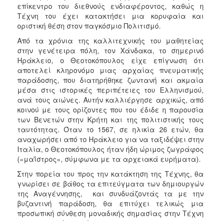
επίκεντρο του διεθνούς ενδιαφέροντος, καθώς η
Τέχνη του έχει κατακτήσει μια κορυφαία και
οριστική θέση στον παγκόσμιο Πολιτισμό.
Από τα χρόνια της καλλιτεχνικής του μαθητείας
στην γενέτειρα πόλη, τον Χάνδακα, το σημερινό
Ηράκλειο, ο Θεοτοκόπουλος είχε επίγνωση ότι
αποτελεί κληρονόμο μιας αρχαίας πνευματικής
παράδοσης, που διατηρήθηκε ζωντανή και ακμαία
μέσα στις ιστορικές περιπέτειες του Ελληνισμού,
ανά τους αιώνες. Αυτήν καλλιέργησε αρχικώς, από
κοινού με τους ορίζοντες που του έδιδε η παρουσία
των Βενετών στην Κρήτη και της πολιτιστικής τους
ταυτότητας. Όταν το 1567, σε ηλικία 26 ετών, θα
αναχωρήσει από το Ηράκλειο για να ταξιδέψει στην
Ιταλία, ο Θεοτοκόπουλος ήταν ήδη ώριμος ζωγράφος
(«μαΐστρος», σύμφωνα με τα αρχειακά ευρήματα).
Στην πορεία του προς την κατάκτηση της Τέχνης, θα
γνωρίσει σε βάθος τα επιτεύγματα των δημιουργών
της Αναγέννησης, και συνδυάζοντάς τα με την
βυζαντινή παράδοση, θα επιτύχει τελικώς μια
προσωπική σύνθεση μοναδικής σημασίας στην Τέχνη