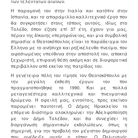
των τελευταίων αιώνων.
Η παραμονή του στην Ιταλία και κατόπιν στην
Ισπανία, και το απαράμιλλο καλλιτεχνικό έργο που
θα συγκροτήσει στους τόπους αυτούς, ιδίως στο
Τολέδο, όπου έζησε επί 37 έτη, έχουν για μας,
πέραν της δίκαιης υπερηφάνειας, και μια συμβολική
σημασία: ο Θεοτοκόπουλος είναι το παράδειγμα του
Έλληνα με το ανήσυχο και ρηξικέλευθο πνεύμα, που
αφοσιωμένος υπεύθυνα στην αποστολή του, αποκτά
ξεχωριστή, επιφανή θέση ακόμη και σε διαφορετικό
περιβάλλον από εκείνο της πατρίδας του.
Η γενέτειρα πόλη του τίμησε τον Θεοτοκόπουλο με
την μεγάλη έκθεση έργων του που
πραγματοποιήθηκε το 1990. Και με πολλά
μεταγενέστερα καλλιτεχνικά και πνευματικά
δρώμενα. Η οφειλή μας, εντούτοις, προς εκείνον
παραμένει παντοτινή. Ο Δήμος Ηρακλείου το
επόμενο διάστημα ολοκληρώνει την Αδελφοποίηση
με τον Δήμο Τολέδου, και θα συνεχίσει τη
διοργάνωση σημαντικών εκδηλώσεων, όπως η
σημερινή, για την προβολή του μέγιστου δημιουργού
που ανέδειξε αυτός ο τόπος. Ο Πολιτισμός