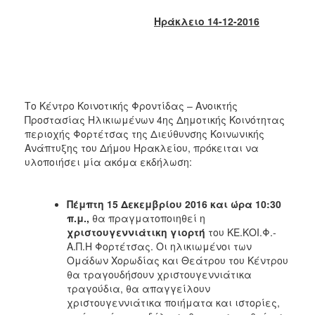
2017
Ηράκλειο 14-12-2016
2016
2015
2013
2012
Το Κέντρο Κοινοτικής Φροντίδας – Ανοικτής
2011
Προστασίας Ηλικιωμένων 4ης Δημοτικής Κοινότητας
περιοχής Φορτέτσας της Διεύθυνσης Κοινωνικής
2010
Ανάπτυξης του Δήμου Ηρακλείου, πρόκειται να
2006
υλοποιήσει μία ακόμα εκδήλωση:
Πέμπτη 15 Δεκεμβρίου 2016 και ώρα 10:30
π.μ.,
θα πραγματοποιηθεί η
ΔΗΜΟΤΗΣ
χριστουγεννιάτικη γιορτή
του ΚΕ.ΚΟΙ.Φ.-
Α.Π.Η Φορτέτσας. Οι ηλικιωμένοι των
ΕΠΙΣΚΕΠΤΗΣ
Ομάδων Χορωδίας και Θεάτρου του Κέντρου
θα τραγουδήσουν χριστουγεννιάτικα
τραγούδια, θα απαγγείλουν
ΗΡΑΚΛΕΙΟ
ΓΙΑ...
χριστουγεννιάτικα ποιήματα και ιστορίες,