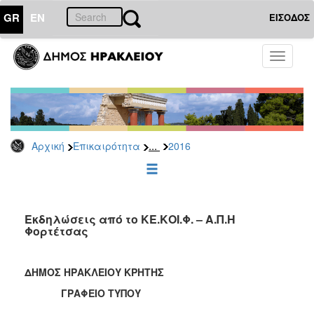
GR
EN
ΕΙΣΟΔΟΣ
ΕΠΙΚΑΙΡΟΤΗΤΑ
Toggle
navigati
Δελτία
Τύπου
Αρχείο
2026
...
Αρχική
Επικαιρότητα
2016
2025
2024
2023
2022
Εκδηλώσεις από το ΚΕ.ΚΟΙ.Φ. – Α.Π.Η
Φορτέτσας
2021
2020
ΔΗΜΟΣ ΗΡΑΚΛΕΙΟΥ ΚΡΗΤΗΣ
2019
ΓΡΑΦΕΙΟ ΤΥΠΟΥ
2018