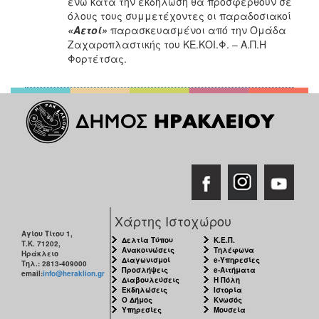
ενώ κατά την εκδήλωση θα προσφερθούν σε
όλους τους συμμετέχοντες οι παραδοσιακοί
«Αετοί»
παρασκευασμένοι από την Ομάδα
Ζαχαροπλαστικής του ΚΕ.ΚΟΙ.Φ. – Α.Π.Η
Φορτέτσας.
Χάρτης Ιστοχώρου
Αγίου Τίτου 1,
Δελτία Τύπου
Κ.Ε.Π.
Τ.Κ. 71202,
Ανακοινώσεις
Τηλέφωνα
Ηράκλειο
Διαγωνισμοί
e-Υπηρεσίες
Τηλ.: 2813-409000
Προσλήψεις
e-Αιτήματα
email:
info@heraklion.gr
Διαβουλεύσεις
Η Πόλη
Εκδηλώσεις
Ιστορία
Ο Δήμος
Κνωσός
Υπηρεσίες
Μουσεία