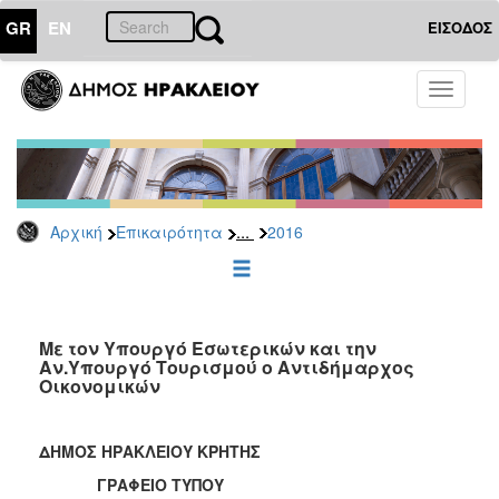
GR
EN
ΕΙΣΟΔΟΣ
ΕΠΙΚΑΙΡΟΤΗΤΑ
Toggle
navigati
Δελτία
Τύπου
Αρχείο
2026
...
Αρχική
Επικαιρότητα
2016
2025
2024
2023
2022
Με τον Υπουργό Εσωτερικών και την
Αν.Υπουργό Τουρισμού ο Αντιδήμαρχος
2021
Οικονομικών
2020
2019
ΔΗΜΟΣ ΗΡΑΚΛΕΙΟΥ ΚΡΗΤΗΣ
2018
ΓΡΑΦΕΙΟ ΤΥΠΟΥ