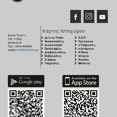
Χάρτης Ιστοχώρου
Αγίου Τίτου 1,
Δελτία Τύπου
Κ.Ε.Π.
Τ.Κ. 71202,
Ανακοινώσεις
Τηλέφωνα
Ηράκλειο
Διαγωνισμοί
e-Υπηρεσίες
Τηλ.: 2813-409000
Προσλήψεις
e-Αιτήματα
email:
info@heraklion.gr
Διαβουλεύσεις
Η Πόλη
Εκδηλώσεις
Ιστορία
Ο Δήμος
Κνωσός
Υπηρεσίες
Μουσεία