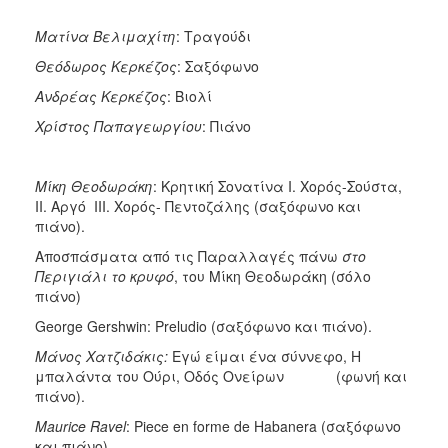
Ματίνα
Βελιμαχίτη
: Τραγούδι
Θεόδωρος
Κερκέζος
: Σαξόφωνο
Ανδρέας
Κερκέζος
: Βιολί
Χρίστος
Παπαγεωργίου
: Πιάνο
Μίκη
Θεοδωράκη
: Κρητική Σονατίνα Ι. Χορός-Σούστα,
ΙΙ. Αργό ΙΙΙ. Χορός- Πεντοζάλης (σαξόφωνο και
πιάνο).
Αποσπάσματα από τις Παραλλαγές πάνω
στο
Περιγιάλι το κρυφό
, του Μίκη Θεοδωράκη (σόλο
πιάνο)
George Gershwin: Preludio (σαξόφωνο και πιάνο).
Μάνος
Χατζιδάκις:
Εγώ είμαι ένα σύννεφο, Η
μπαλάντα του Ούρι, Οδός Ονείρων (φωνή και
πιάνο).
Maurice
Ravel
: Piece en forme de Habanera (σαξόφωνο
και πιάνο).