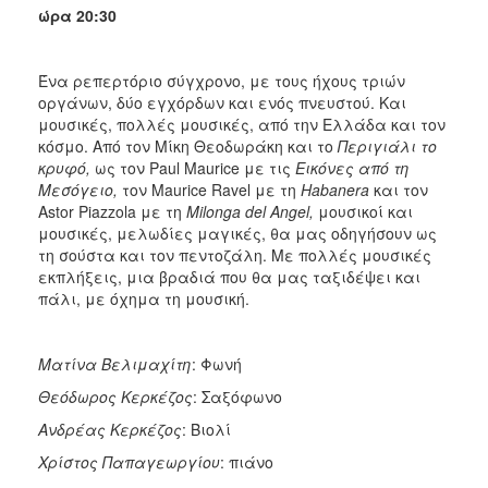
ώρα 20:30
Ένα ρεπερτόριο σύγχρονο, με τους ήχους τριών
οργάνων, δύο εγχόρδων και ενός πνευστού. Και
μουσικές, πολλές μουσικές, από την Ελλάδα και τον
κόσμο. Από τον Μίκη Θεοδωράκη και το
Περιγιάλι το
κρυφό,
ως τον Paul Maurice με τις
Εικόνες από τη
Μεσόγειο,
τον Maurice Ravel με τη
Habanera
και τον
Astor Piazzola με τη
Milonga del Angel,
μουσικοί και
μουσικές, μελωδίες μαγικές, θα μας οδηγήσουν ως
τη σούστα και τον πεντοζάλη. Με πολλές μουσικές
εκπλήξεις, μια βραδιά που θα μας ταξιδέψει και
πάλι, με όχημα τη μουσική.
Ματίνα
Βελιμαχίτη
: Φωνή
Θεόδωρος
Κερκέζος
: Σαξόφωνο
Ανδρέας
Κερκέζος
: Βιολί
Χρίστος
Παπαγεωργίου
: πιάνο