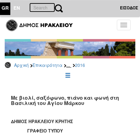
GR
EN
ΕΙΣΟΔΟΣ
ΕΠΙΚΑΙΡΟΤΗΤΑ
Toggle
navigati
Δελτία
Τύπου
Αρχείο
2026
...
Αρχική
Επικαιρότητα
2016
2025
2024
2023
2022
Με βιολί, σαξόφωνο, πιάνο και φωνή στη
Βασιλική του Αγίου Μάρκου
2021
2020
ΔΗΜΟΣ ΗΡΑΚΛΕΙΟΥ ΚΡΗΤΗΣ
2019
ΓΡΑΦΕΙΟ ΤΥΠΟΥ
2018