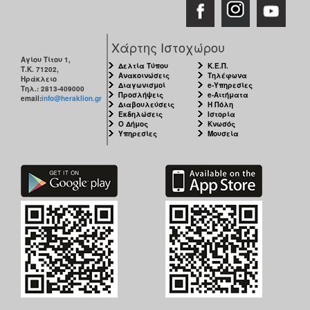
Χάρτης Ιστοχώρου
Αγίου Τίτου 1,
Δελτία Τύπου
Κ.Ε.Π.
Τ.Κ. 71202,
Ανακοινώσεις
Τηλέφωνα
Ηράκλειο
Διαγωνισμοί
e-Υπηρεσίες
Τηλ.: 2813-409000
Προσλήψεις
e-Αιτήματα
email:
info@heraklion.gr
Διαβουλεύσεις
Η Πόλη
Εκδηλώσεις
Ιστορία
Ο Δήμος
Κνωσός
Υπηρεσίες
Μουσεία