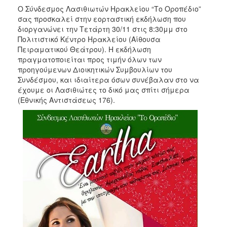
2017
Ο Σύνδεσμος Λασιθιωτών Ηρακλείου “Το Οροπέδιο”
σας προσκαλεί στην εορταστική εκδήλωση που
2016
διοργανώνει την Τετάρτη 30/11 στις 8:30μμ στο
2015
Πολιτιστικό Κέντρο Ηρακλείου (Αίθουσα
Πειραματικού Θεάτρου). Η εκδήλωση
2013
πραγματοποιείται προς τιμήν όλων των
2012
προηγούμενων Διοικητικών Συμβουλίων του
Συνδέσμου, και ιδιαίτερα όσων συνέβαλαν στο να
2011
έχουμε οι Λασιθιώτες το δικό μας σπίτι σήμερα
2010
(Εθνικής Αντιστάσεως 176).
2006
ΔΗΜΟΤΗΣ
ΕΠΙΣΚΕΠΤΗΣ
ΗΡΑΚΛΕΙΟ
ΓΙΑ...