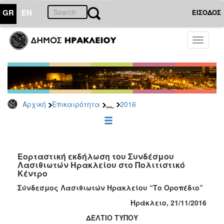
GR
EN
ΕΙΣΟΔΟΣ
ΕΠΙΚΑΙΡΟΤΗΤΑ
Toggle
navigati
Δελτία
Τύπου
Αρχείο
2026
...
Αρχική
Επικαιρότητα
2016
2025
2024
2023
2022
Εορταστική εκδήλωση του Συνδέσμου
Λασιθιωτών Ηρακλείου στο Πολιτιστικό
2021
Κέντρο
2020
Σύνδεσμος Λασιθιωτών Ηρακλείου “Το Οροπέδιο”
2019
Ηράκλειο, 21/11/2016
2018
ΔΕΛΤΙΟ ΤΥΠΟΥ