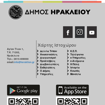
Χάρτης Ιστοχώρου
Αγίου Τίτου 1,
Δελτία Τύπου
Κ.Ε.Π.
Τ.Κ. 71202,
Ανακοινώσεις
Τηλέφωνα
Ηράκλειο
Διαγωνισμοί
e-Υπηρεσίες
Τηλ.: 2813-409000
Προσλήψεις
e-Αιτήματα
email:
info@heraklion.gr
Διαβουλεύσεις
Η Πόλη
Εκδηλώσεις
Ιστορία
Ο Δήμος
Κνωσός
Υπηρεσίες
Μουσεία