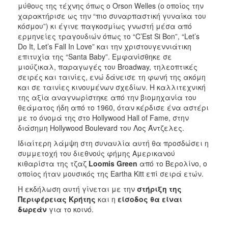
μύθους της τέχνης όπως ο Orson Welles (ο οποίος την
χαρακτήρισε ως την “πιο συναρπαστική γυναίκα του
κόσμου”) κι έγινε παγκοσμίως γνωστή μέσα από
ερμηνείες τραγουδιών όπως το “C’Est Si Bon”, “Let’s
Do It, Let’s Fall In Love” και την χριστουγεννιάτικη
επιτυχία της “Santa Baby”. Εμφανίσθηκε σε
μιούζικαλ, παραγωγές του Broadway, τηλεοπτικές
σειρές και ταινίες, ενώ δάνεισε τη φωνή της ακόμη
και σε ταινίες κινουμένων σχεδίων. Η καλλιτεχνική
της αξία αναγνωρίστηκε από την βιομηχανία του
θεάματος ήδη από το 1960, όταν κέρδισε ένα αστέρι
με το όνομά της στο Hollywood Hall of Fame, στην
διάσημη Hollywood Boulevard του Λος Άντζελες.
Ιδιαίτερη λάμψη στη συναυλία αυτή θα προσδώσει η
συμμετοχή του διεθνούς φήμης Αμερικανού
κιθαρίστα της τζαζ
Loomis
Green
από το Βερολίνο, ο
οποίος ήταν μουσικός της Eartha Kitt επί σειρά ετών.
Η εκδήλωση αυτή γίνεται με την
στήριξη της
Περιφέρειας Κρήτης
και η
είσοδος θα είναι
δωρεάν
για το κοινό.