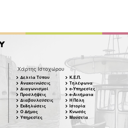
Χάρτης Ιστοχώρου
Δελτία Τύπου
Κ.Ε.Π.
Ανακοινώσεις
Τηλέφωνα
Διαγωνισμοί
e-Υπηρεσίες
Προσλήψεις
e-Αιτήματα
Διαβουλεύσεις
Η Πόλη
Εκδηλώσεις
Ιστορία
Ο Δήμος
Κνωσός
Υπηρεσίες
Μουσεία