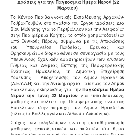
Δράσεις για την Παγκόσμια Ημέρα Νερού (22
2017
Μαρτίου)
2016
Το Κέντρο Περιβαλλοντικής Εκπαίδευσης Αρχανών-
2015
Ρούβα-Γουβών, στο πλαίσιο του Έργου "Δράσεις Δια
Βίου Μάθησης για το Περιβάλλον και την Αειφορία"
2013
στην Περιφέρεια Κρήτης, το οποίο χρηματοδοτείται
2012
από Εθνικούς Πόρους, σύμφωνα με τις Αποφάσεις
του Υπουργείου Παιδείας, Έρευνας και
2011
Θρησκευμάτων διοργανώνει σε συνεργασία με τους
2010
Υπευθύνους Σχολικών Δραστηριοτήτων των Δ/νσεων
Π/θμιας και Δ/θμιας Εκπ/σης της Περιφερειακής
2006
Ενότητας Ηρακλείου, τη Δημοτική Επιχείρηση
Ύδρευσης - Αποχέτευσης του Δήμου Ηρακλείου
(Δ.Ε.Υ.Α.Η) και την Αντιδημαρχία Παιδείας του Δήμου
Ηρακλείου, εκδηλώσεις για την
Παγκόσμια Ημέρα
Νερού την Τρίτη 22 Μαρτίου
για εκπαιδευτικούς,
ΔΗΜΟΤΗΣ
μαθητές και πολίτες της Περιφερειακής ενότητας
Ηρακλείου στην περιοχή του Δήμου Ηρακλείου
ΕΠΙΣΚΕΠΤΗΣ
(πλατεία Καλλεργών και Αίθουσα Ανδρόγεω).
Στόχος των εκδηλώσεων είναι η ευαισθητοποίηση
ΗΡΑΚΛΕΙΟ
ΓΙΑ...
μαθητών, εκπαιδευτικών και πολιτών στο θέμα
διαχείρισης του νερού, όπως επίσης η ανάδειξη της