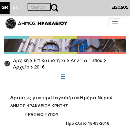
GR
EN
ΕΙΣΟΔΟΣ
ΕΠΙΚΑΙΡΟΤΗΤΑ
Toggle
navigati
Δελτία
Τύπου
Αρχείο
2026
Αρχική
Επικαιρότητα
Δελτία Τύπου
2025
Αρχείο
2016
2024
2023
2022
Δράσεις για την Παγκόσμια Ημέρα Νερού
2021
ΔΗΜΟΣ ΗΡΑΚΛΕΙΟΥ ΚΡΗΤΗΣ
2020
ΓΡΑΦΕΙΟ ΤΥΠΟΥ
2019
Ηράκλειο 18-03-2016
2018