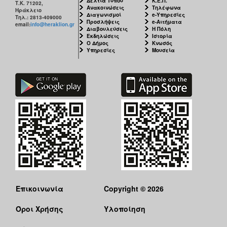
Δελτία Τύπου
Κ.Ε.Π.
Τ.Κ. 71202,
Ανακοινώσεις
Τηλέφωνα
Ηράκλειο
Διαγωνισμοί
e-Υπηρεσίες
Τηλ.: 2813-409000
Προσλήψεις
e-Αιτήματα
email:
info@heraklion.gr
Διαβουλεύσεις
Η Πόλη
Εκδηλώσεις
Ιστορία
Ο Δήμος
Κνωσός
Υπηρεσίες
Μουσεία
Επικοινωνία
Copyright © 2026
Όροι Χρήσης
Υλοποίηση