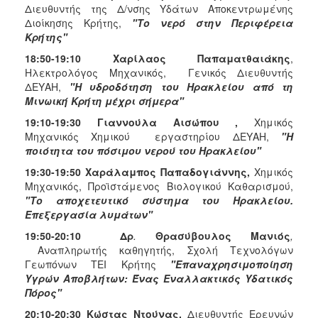
Διευθυντής της Δ/νσης Υδάτων Αποκεντρωμένης
Διοίκησης Κρήτης,
"Το νερό στην Περιφέρεια
Κρήτης"
18:50-19:10 Χαρίλαος Παπαματθαιάκης
,
Ηλεκτρολόγος Μηχανικός, Γενικός Διευθυντής
ΔΕΥΑΗ,
"Η υδροδότηση του Ηρακλείου από τη
Μινωική Κρήτη μέχρι σήμερα"
19:10-19:30 Γιαννούλα Αισώπου ,
Χημικός
Μηχανικός Χημικού εργαστηρίου ΔΕΥΑΗ,
"Η
ποιότητα του πόσιμου νερού του Ηρακλείου"
19:30-19:50 Χαράλαμπος Παπαδογιάννης,
Χημικός
Μηχανικός, Προϊστάμενος Βιολογικού Καθαρισμού,
"Το αποχετευτικό σύστημα του Ηρακλείου.
Επεξεργασία λυμάτων"
19:50-20:10
Δρ
.
Θρασύβουλος Μανιός
,
Αναπληρωτής καθηγητής, Σχολή Τεχνολόγων
Γεωπόνων ΤΕΙ Κρήτης
"Επαναχρησιμοποίηση
Υγρών Αποβλήτων: Ένας Εναλλακτικός Υδατικός
Πόρος
"
20:10-20:30 Κώστας Ντούνας,
Διευθυντής Ερευνών