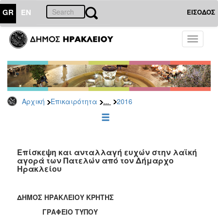
GR
EN
ΕΙΣΟΔΟΣ
ΕΠΙΚΑΙΡΟΤΗΤΑ
Toggle
navigati
Δελτία
Τύπου
Αρχείο
2026
...
Αρχική
Επικαιρότητα
2016
2025
2024
2023
2022
Επίσκεψη και ανταλλαγή ευχών στην λαϊκή
αγορά των Πατελών από τον Δήμαρχο
2021
Ηρακλείου
2020
2019
ΔΗΜΟΣ ΗΡΑΚΛΕΙΟΥ ΚΡΗΤΗΣ
2018
ΓΡΑΦΕΙΟ ΤΥΠΟΥ