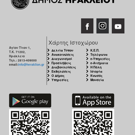
Χάρτης Ιστοχώρου
Αγίου Τίτου 1,
Δελτία Τύπου
Κ.Ε.Π.
Τ.Κ. 71202,
Ανακοινώσεις
Τηλέφωνα
Ηράκλειο
Διαγωνισμοί
e-Υπηρεσίες
Τηλ.: 2813-409000
Προσλήψεις
e-Αιτήματα
email:
info@heraklion.gr
Διαβουλεύσεις
Η Πόλη
Εκδηλώσεις
Ιστορία
Ο Δήμος
Κνωσός
Υπηρεσίες
Μουσεία