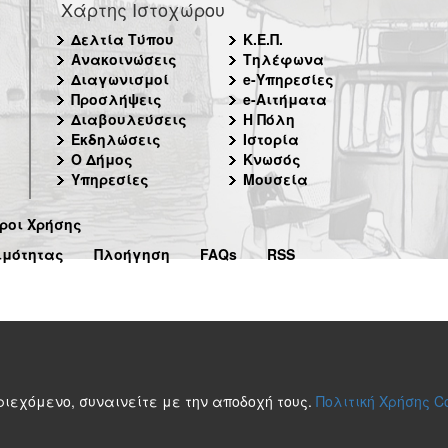
Χάρτης Ιστοχώρου
Δελτία Τύπου
Κ.Ε.Π.
Ανακοινώσεις
Τηλέφωνα
Διαγωνισμοί
e-Υπηρεσίες
Προσλήψεις
e-Αιτήματα
Διαβουλεύσεις
Η Πόλη
Εκδηλώσεις
Ιστορία
Ο Δήμος
Κνωσός
Υπηρεσίες
Μουσεία
ροι Χρήσης
ιμότητας
Πλοήγηση
FAQs
RSS
περιεχόμενο, συναινείτε με την αποδοχή τους.
Πολιτική Χρήσης C