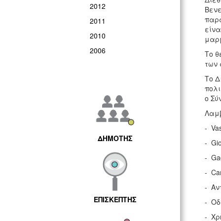
2012
Βενε
παρα
2011
είνα
2010
μαρμ
2006
Το θ
των 
Το Δ
πολι
ο Σύ
Λαμβ
- Va
ΔΗΜΟΤΗΣ
- Gi
- Ga
- Ca
- Αν
ΕΠΙΣΚΕΠΤΗΣ
- Οδ
- Χρ