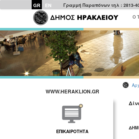
GR
EN
Γραμμή Παραπόνων τηλ : 2813-4
Ο 
Αρχ
WWW.HERAKLION.GR
Δίν
ΔΗΜ
ΕΠΙΚΑΙΡΟΤΗΤΑ
ΓΡ