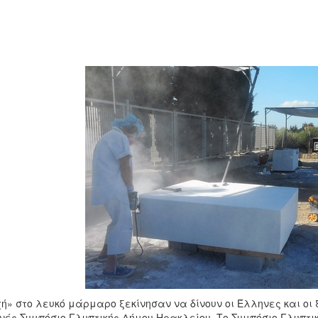
ή» στο λευκό μάρμαρο ξεκίνησαν να δίνουν οι Έλληνες και οι
νές Συμπόσιο Γλυπτικής Δήμου Ηρακλείου. Το Συμπόσιο Γλυπτικ