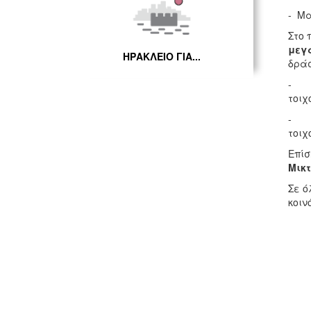
- Μ
Στο 
μεγ
ΗΡΑΚΛΕΙΟ ΓΙΑ...
δράσ
τοιχ
τοιχ
Επίσ
Μικτ
Σε ό
κοιν