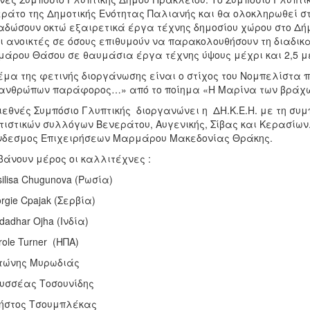
ράτο της Δημοτικής Ενότητας Παλιανής και θα ολοκληρωθεί στι
δώσουν οκτώ εξαιρετικά έργα τέχνης δημοσίου χώρου στο Δήμ
ι ανοικτές σε όσους επιθυμούν να παρακολουθήσουν τη διαδικ
άρου Θάσου σε θαυμάσια έργα τέχνης ύψους μέχρι και 2,5 μ
έμα της φετινής διοργάνωσης είναι ο στίχος του Νομπελίστα 
ανθρώπων παράφορος…» από το ποίημα «Η Μαρίνα των βράχ
ιεθνές Συμπόσιο Γλυπτικής διοργανώνει η ΔΗ.Κ.Ε.Η. με τη συ
τιστικών συλλόγων Βενεράτου, Αυγενικής, Σίβας και Κερασίων
νδεσμος Επιχειρήσεων Μαρμάρου Μακεδονίας Θράκης.
άνουν μέρος οι καλλιτέχνες :
silisa Chugunova (Ρωσία)
orgie Cpajak (Σερβία)
dadhar Ojha (Ινδία)
role Turner (ΗΠΑ)
τώνης Μυρωδιάς
υσσέας Τοσουνίδης
ήστος Τσουμπλέκας