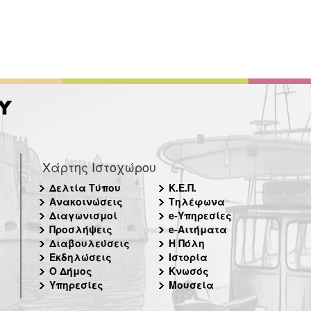
Χάρτης Ιστοχώρου
Δελτία Τύπου
Κ.Ε.Π.
Ανακοινώσεις
Τηλέφωνα
Διαγωνισμοί
e-Υπηρεσίες
Προσλήψεις
e-Αιτήματα
Διαβουλεύσεις
Η Πόλη
Εκδηλώσεις
Ιστορία
Ο Δήμος
Κνωσός
Υπηρεσίες
Μουσεία