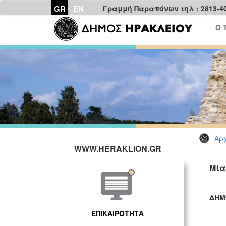
GR
EN
Γραμμή Παραπόνων τηλ : 2813-4
Ο 
Αρχ
WWW.HERAKLION.GR
Μία
ΔΗΜ
ΓΡ
ΕΠΙΚΑΙΡΟΤΗΤΑ