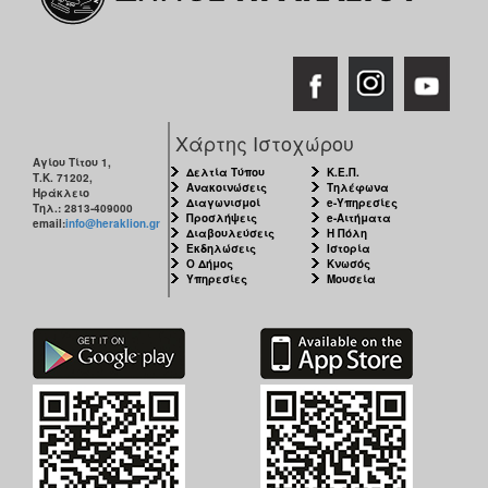
Χάρτης Ιστοχώρου
Αγίου Τίτου 1,
Δελτία Τύπου
Κ.Ε.Π.
Τ.Κ. 71202,
Ανακοινώσεις
Τηλέφωνα
Ηράκλειο
Διαγωνισμοί
e-Υπηρεσίες
Τηλ.: 2813-409000
Προσλήψεις
e-Αιτήματα
email:
info@heraklion.gr
Διαβουλεύσεις
Η Πόλη
Εκδηλώσεις
Ιστορία
Ο Δήμος
Κνωσός
Υπηρεσίες
Μουσεία