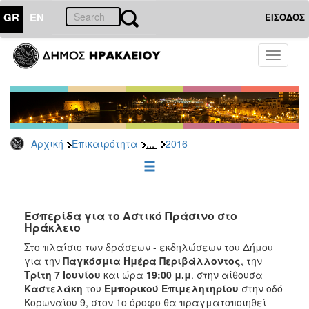
GR
EN
ΕΙΣΟΔΟΣ
ΕΠΙΚΑΙΡΟΤΗΤΑ
Toggle
navigati
Δελτία
Τύπου
Αρχείο
2026
...
Αρχική
Επικαιρότητα
2016
2025
2024
2023
2022
Εσπερίδα για το Αστικό Πράσινο στο
Ηράκλειο
2021
Στο πλαίσιο των δράσεων - εκδηλώσεων του Δήμου
2020
για την
Παγκόσμια Ημέρα Περιβάλλοντος
, την
Τρίτη 7 Ιουνίου
και ώρα
19:00 μ.μ
. στην αίθουσα
2019
Καστελάκη
του
Εμπορικού Επιμελητηρίου
στην οδό
2018
Κορωναίου 9, στον 1ο όροφο θα πραγματοποιηθεί