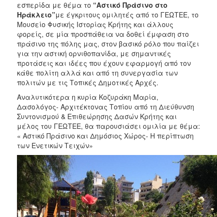
εσπερίδα με θέμα το
“Αστικό Πράσινο στ
o
2017
Ηράκλειο”
με έγκριτους ομιλητές από το ΓΕΩΤΕΕ, το
2016
Μουσείο Φυσικής Ιστορίας Κρήτης και άλλους
φορείς, σε μία προσπάθεια να δοθεί έμφαση στο
2015
πράσινο της πόλης μας, στον βασικό ρόλο που παίζει
2013
για την αστική ορνιθοπανίδα, με σημαντικές
προτάσεις και ιδέες που έχουν εφαρμογή από τον
2012
κάθε πολίτη αλλά και από τη συνεργασία των
2011
πολιτών με τις Τοπικές Δημοτικές Αρχές.
2010
Αναλυτικότερα η κυρία Κοζυράκη Μαρία,
Δασολόγος- Αρχιτέκτονας Τοπίου από τη Διεύθυνση
2006
Συντονισμού & Επιθεώρησης Δασών Κρήτης και
μέλος του ΓΕΩΤΕΕ, θα παρουσιάσει ομιλία με θέμα:
« Αστικό Πράσινο και Δημόσιος Χώρος- Η περίπτωση
των Ενετικών Τειχών»
ΔΗΜΟΤΗΣ
ΕΠΙΣΚΕΠΤΗΣ
ΗΡΑΚΛΕΙΟ
ΓΙΑ...