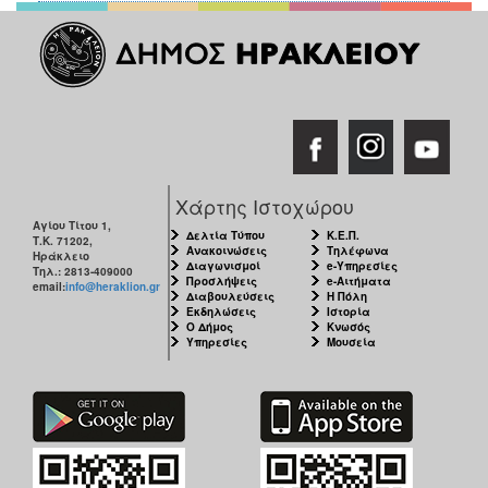
Χάρτης Ιστοχώρου
Αγίου Τίτου 1,
Δελτία Τύπου
Κ.Ε.Π.
Τ.Κ. 71202,
Ανακοινώσεις
Τηλέφωνα
Ηράκλειο
Διαγωνισμοί
e-Υπηρεσίες
Τηλ.: 2813-409000
Προσλήψεις
e-Αιτήματα
email:
info@heraklion.gr
Διαβουλεύσεις
Η Πόλη
Εκδηλώσεις
Ιστορία
Ο Δήμος
Κνωσός
Υπηρεσίες
Μουσεία