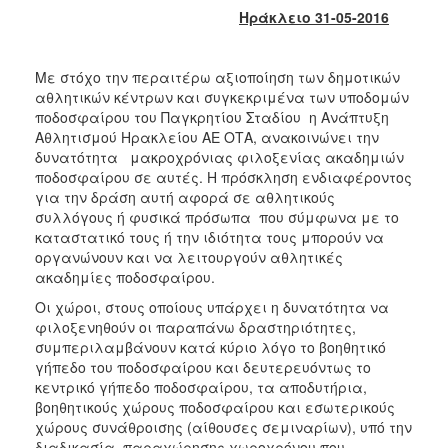
2017
Ηράκλειο 31-05-2016
2016
2015
Με στόχο την περαιτέρω αξιοποίηση των δημοτικών
αθλητικών κέντρων και συγκεκριμένα των υποδομών
2013
ποδοσφαίρου του Παγκρητίου Σταδίου η Ανάπτυξη
2012
Αθλητισμού Ηρακλείου ΑΕ ΟΤΑ, ανακοινώνει την
δυνατότητα μακροχρόνιας φιλοξενίας ακαδημιών
2011
ποδοσφαίρου σε αυτές. Η πρόσκληση ενδιαφέροντος
2010
για την δράση αυτή αφορά σε αθλητικούς
συλλόγους ή φυσικά πρόσωπα που σύμφωνα με το
2006
καταστατικό τους ή την ιδιότητα τους μπορούν να
οργανώνουν και να λειτουργούν αθλητικές
ακαδημίες ποδοσφαίρου.
Οι χώροι, στους οποίους υπάρχει η δυνατότητα να
ΔΗΜΟΤΗΣ
φιλοξενηθούν οι παραπάνω δραστηριότητες,
συμπεριλαμβάνουν κατά κύριο λόγο το βοηθητικό
ΕΠΙΣΚΕΠΤΗΣ
γήπεδο του ποδοσφαίρου και δευτερευόντως το
κεντρικό γήπεδο ποδοσφαίρου, τα αποδυτήρια,
βοηθητικούς χώρους ποδοσφαίρου και εσωτερικούς
ΗΡΑΚΛΕΙΟ
ΓΙΑ...
χώρους συνάθροισης (αίθουσες σεμιναρίων), υπό την
διαδικασία παραχώρησης χωροχρόνου που