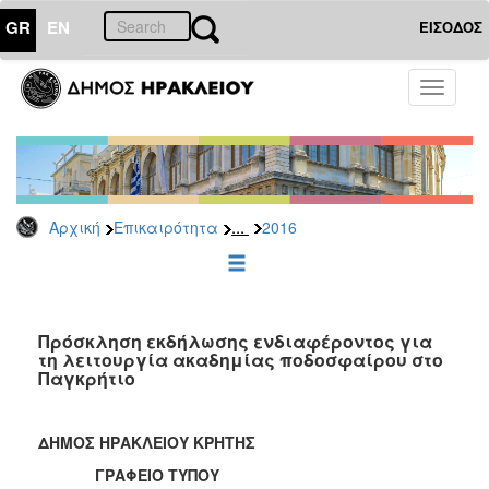
GR
EN
ΕΙΣΟΔΟΣ
ΕΠΙΚΑΙΡΟΤΗΤΑ
Toggle
navigati
Δελτία
Τύπου
Αρχείο
2026
...
Αρχική
Επικαιρότητα
2016
2025
2024
2023
2022
Πρόσκληση εκδήλωσης ενδιαφέροντος για
τη λειτουργία ακαδημίας ποδοσφαίρου στο
2021
Παγκρήτιο
2020
2019
ΔΗΜΟΣ ΗΡΑΚΛΕΙΟΥ ΚΡΗΤΗΣ
2018
ΓΡΑΦΕΙΟ ΤΥΠΟΥ