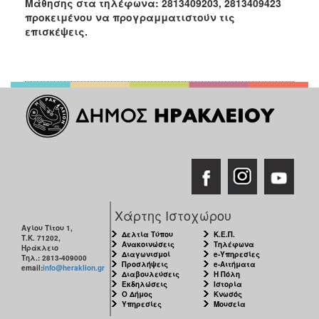
Μάθησης στα τηλέφωνα: 2813409203, 2813409423
προκειμένου να προγραμματιστούν τις
επισκέψεις.
Χάρτης Ιστοχώρου
Αγίου Τίτου 1,
Δελτία Τύπου
Κ.Ε.Π.
Τ.Κ. 71202,
Ανακοινώσεις
Τηλέφωνα
Ηράκλειο
Διαγωνισμοί
e-Υπηρεσίες
Τηλ.: 2813-409000
Προσλήψεις
e-Αιτήματα
email:
info@heraklion.gr
Διαβουλεύσεις
Η Πόλη
Εκδηλώσεις
Ιστορία
Ο Δήμος
Κνωσός
Υπηρεσίες
Μουσεία