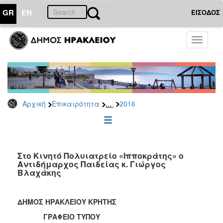
GR
EN
ΕΙΣΟΔΟΣ
ΕΠΙΚΑΙΡΟΤΗΤΑ
Toggle
navigati
Δελτία
Τύπου
Αρχείο
2026
...
Αρχική
Επικαιρότητα
2016
2025
2024
2023
2022
Στο Κινητό Πολυιατρείο «Ιπποκράτης» ο
Αντιδήμαρχος Παιδείας κ. Γιώργος
2021
Βλαχάκης
2020
2019
ΔΗΜΟΣ ΗΡΑΚΛΕΙΟΥ ΚΡΗΤΗΣ
2018
ΓΡΑΦΕΙΟ ΤΥΠΟΥ