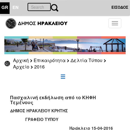
GR
EN
ΕΙΣΟΔΟΣ
ΕΠΙΚΑΙΡΟΤΗΤΑ
Toggle
navigati
Δελτία
Τύπου
Αρχείο
2026
Αρχική
Επικαιρότητα
Δελτία Τύπου
2025
Αρχείο
2016
2024
2023
2022
Πασχαλινή εκδήλωση από το ΚΗΦΗ
2021
Τεμένους
2020
ΔΗΜΟΣ ΗΡΑΚΛΕΙΟΥ ΚΡΗΤΗΣ
2019
ΓΡΑΦΕΙΟ ΤΥΠΟΥ
2018
Ηράκλειο 15-04-2016