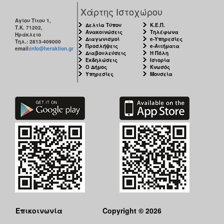
Χάρτης Ιστοχώρου
Αγίου Τίτου 1,
Δελτία Τύπου
Κ.Ε.Π.
Τ.Κ. 71202,
Ανακοινώσεις
Τηλέφωνα
Ηράκλειο
Διαγωνισμοί
e-Υπηρεσίες
Τηλ.: 2813-409000
Προσλήψεις
e-Αιτήματα
email:
info@heraklion.gr
Διαβουλεύσεις
Η Πόλη
Εκδηλώσεις
Ιστορία
Ο Δήμος
Κνωσός
Υπηρεσίες
Μουσεία
Επικοινωνία
Copyright © 2026