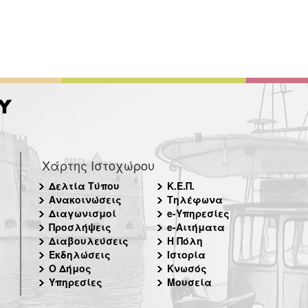
Χάρτης Ιστοχώρου
Δελτία Τύπου
Κ.Ε.Π.
Ανακοινώσεις
Τηλέφωνα
Διαγωνισμοί
e-Υπηρεσίες
Προσλήψεις
e-Αιτήματα
Διαβουλεύσεις
Η Πόλη
Εκδηλώσεις
Ιστορία
Ο Δήμος
Κνωσός
Υπηρεσίες
Μουσεία