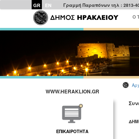
GR
EN
Γραμμή Παραπόνων τηλ : 2813-4
Ο 
Αρχ
WWW.HERAKLION.GR
Συν
ΔΗΜ
ΓΡ
ΕΠΙΚΑΙΡΟΤΗΤΑ