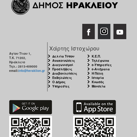
Χάρτης Ιστοχώρου
Αγίου Τίτου 1,
Δελτία Τύπου
Κ.Ε.Π.
Τ.Κ. 71202,
Ανακοινώσεις
Τηλέφωνα
Ηράκλειο
Διαγωνισμοί
e-Υπηρεσίες
Τηλ.: 2813-409000
Προσλήψεις
e-Αιτήματα
email:
info@heraklion.gr
Διαβουλεύσεις
Η Πόλη
Εκδηλώσεις
Ιστορία
Ο Δήμος
Κνωσός
Υπηρεσίες
Μουσεία