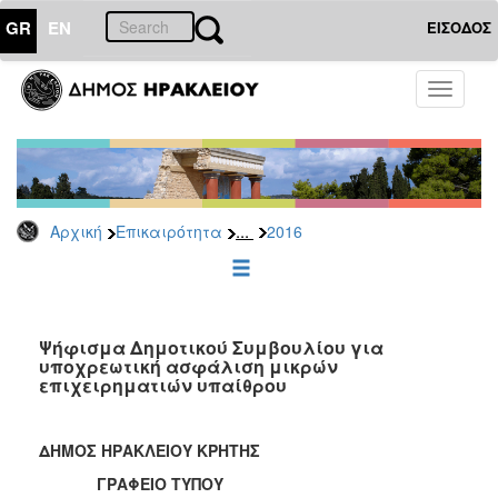
GR
EN
ΕΙΣΟΔΟΣ
ΕΠΙΚΑΙΡΟΤΗΤΑ
Toggle
navigati
Δελτία
Τύπου
Αρχείο
2026
...
Αρχική
Επικαιρότητα
2016
2025
2024
2023
2022
Ψήφισμα Δημοτικού Συμβουλίου για
υποχρεωτική ασφάλιση μικρών
2021
επιχειρηματιών υπαίθρου
2020
2019
ΔΗΜΟΣ ΗΡΑΚΛΕΙΟΥ ΚΡΗΤΗΣ
2018
ΓΡΑΦΕΙΟ ΤΥΠΟΥ