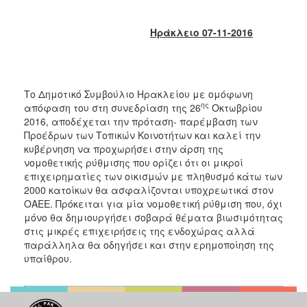
2017
2016
Ηράκλειο 07-11-2016
2015
2013
2012
Το Δημοτικό Συμβούλιο Ηρακλείου με ομόφωνη
ης
απόφαση του στη συνεδρίαση της 26
Οκτωβρίου
2011
2016, αποδέχεται την πρόταση- παρέμβαση των
2010
Προέδρων των Τοπικών Κοινοτήτων και καλεί την
κυβέρνηση να προχωρήσει στην άρση της
2006
νομοθετικής ρύθμισης που ορίζει ότι οι μικροί
επιχειρηματίες των οικισμών με πληθυσμό κάτω των
2000 κατοίκων θα ασφαλίζονται υποχρεωτικά στον
ΟΑΕΕ. Πρόκειται για μία νομοθετική ρύθμιση που, όχι
μόνο θα δημιουργήσει σοβαρά θέματα βιωσιμότητας
ΔΗΜΟΤΗΣ
στις μικρές επιχειρήσεις της ενδοχώρας αλλά
παράλληλα θα οδηγήσει και στην ερημοποίηση της
ΕΠΙΣΚΕΠΤΗΣ
υπαίθρου.
ΗΡΑΚΛΕΙΟ
ΓΙΑ...