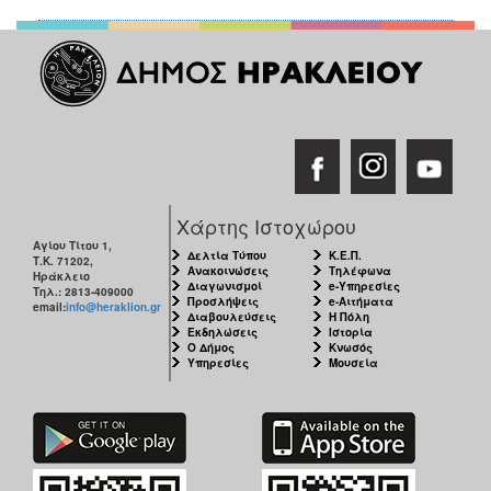
Χάρτης Ιστοχώρου
Αγίου Τίτου 1,
Δελτία Τύπου
Κ.Ε.Π.
Τ.Κ. 71202,
Ανακοινώσεις
Τηλέφωνα
Ηράκλειο
Διαγωνισμοί
e-Υπηρεσίες
Τηλ.: 2813-409000
Προσλήψεις
e-Αιτήματα
email:
info@heraklion.gr
Διαβουλεύσεις
Η Πόλη
Εκδηλώσεις
Ιστορία
Ο Δήμος
Κνωσός
Υπηρεσίες
Μουσεία