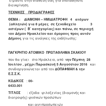
είμαστε στην διάθεση σας για οποιαδήποτε
διευκρίνηση.
ΤΕΧΝΙΚΕΣ ΠΡΟΔΙΑΓΡΑΦΕΣ
ΘΕΜΑ :
ΔΙΑΜΟΝΗ – ΗΜΙΔΙΑΤΡΟΦΗ
4 ατόμων
(αθλητών
) για 8 μέρες
σε ξενοδοχείο 3
αστέρων ( Β΄ κατηγορίας) και πάνω, σε περιοχή
του Δήμου Ηρακλείου και όμορους προς αυτόν
Δήμους
για τις ανάγκες της εκδήλωσης:
ΠΑΓΚΡΗΤΙΟ ΑΤΟΜΙΚΟ ΠΡΩΤΑΘΛΗΜΑ ΣΚΑΚΙΟΥ
που θα γίνει στο Ηράκλειο, από
την Πέμπτη 28
Ιουλίου , μέχρι Παρασκευή 5 Αυγούστου 2016
και
συνδιοργανώνεται από τον
ΔΟΠΑΦΜΑΗ & την
Ε.Σ.Σ.Κ.
ΚΩΔΙΚΟΣ
:
00-
6433.
0
0
ΤΙΤΛΟΣ
: έξοδα φιλοξενίας (διαμονής και
διατροφής) φυσικών προσώπων
και αντιπροσωπειών