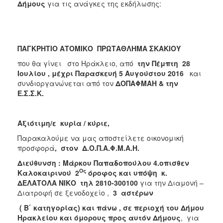
Δήμους
για τις ανάγκες της εκδήλωσης:
2017
2016
2015
ΠΑΓΚΡΗΤΙΟ ΑΤΟΜΙΚΟ ΠΡΩΤΑΘΛΗΜΑ ΣΚΑΚΙΟΥ
2013
που θα γίνει στο Ηράκλειο, από
την Πέμπτη 28
2012
Ιουλίου , μέχρι Παρασκευή 5 Αυγούστου 2016
και
2011
συνδιοργανώνεται από τον
ΔΟΠΑΦΜΑΗ & την
Ε.Σ.Σ.Κ.
2010
2006
Αξιότιμη/ε κυρία / κύριε,
Παρακαλούμε να μας αποστείλετε οικονομική
προσφορά
, στον Δ.Ο.Π.Α.Φ.Μ.Α.Η.
ΔΗΜΟΤΗΣ
Διεύθυνση : Μάρκου Παπαδοπούλου 4.οπισθεν
Ος
Καλοκαιρινού 2
όροφος και υπόψη κ.
ΕΠΙΣΚΕΠΤΗΣ
ΔΕΛΑΤΟΛΑ ΝΙΚΟ τηλ 2810-300100
για την Διαμονή –
Διατροφή σε ξενοδοχείο ,
3 αστέρων
ΗΡΑΚΛΕΙΟ
( Β΄ κατηγορίας) και πάνω , σε περιοχή του Δήμου
ΓΙΑ...
Ηρακλείου και όμορους προς αυτόν Δήμους
, για