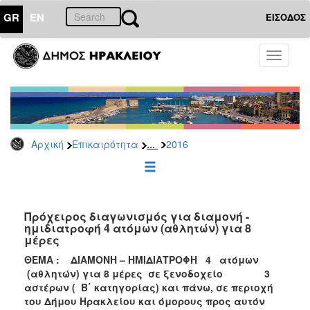
GR
EN
ΕΙΣΟΔΟΣ
ΕΠΙΚΑΙΡΟΤΗΤΑ
Toggle
navigati
Δελτία
Τύπου
Αρχείο
2026
...
Αρχική
Επικαιρότητα
2016
2025
2024
2023
2022
Πρόχειρος διαγωνισμός για διαμονή -
ημιδιατροφή 4 ατόμων (αθλητών) για 8
2021
μέρες
2020
ΘΕΜΑ :
ΔΙΑΜΟΝΗ – ΗΜΙΔΙΑΤΡΟΦΗ
4 ατόμων
(αθλητών
) για 8 μέρες
σε ξενοδοχείο 3
2019
αστέρων ( Β΄ κατηγορίας) και πάνω, σε περιοχή
2018
του Δήμου Ηρακλείου και όμορους προς αυτόν