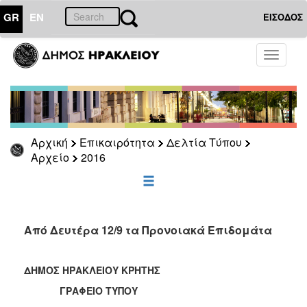
GR
EN
ΕΙΣΟΔΟΣ
ΕΠΙΚΑΙΡΟΤΗΤΑ
Toggle
navigati
Δελτία
Τύπου
Αρχείο
2026
Αρχική
Επικαιρότητα
Δελτία Τύπου
2025
Αρχείο
2016
2024
2023
2022
Από Δευτέρα 12/9 τα Προνοιακά Επιδομάτα
2021
2020
ΔΗΜΟΣ ΗΡΑΚΛΕΙΟΥ ΚΡΗΤΗΣ
2019
ΓΡΑΦΕΙΟ ΤΥΠΟΥ
2018