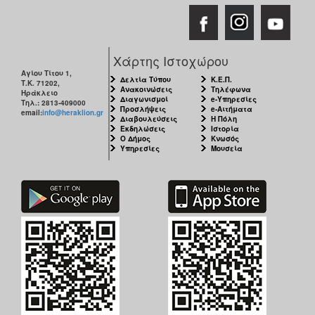
Χάρτης Ιστοχώρου
Αγίου Τίτου 1,
Δελτία Τύπου
Κ.Ε.Π.
Τ.Κ. 71202,
Ανακοινώσεις
Τηλέφωνα
Ηράκλειο
Διαγωνισμοί
e-Υπηρεσίες
Τηλ.: 2813-409000
Προσλήψεις
e-Αιτήματα
email:
info@heraklion.gr
Διαβουλεύσεις
Η Πόλη
Εκδηλώσεις
Ιστορία
Ο Δήμος
Κνωσός
Υπηρεσίες
Μουσεία