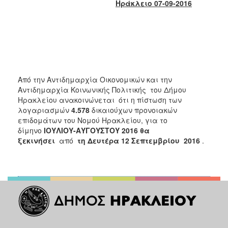
Ηράκλειο 07-09-2016
2017
2016
2015
2013
2012
Από την Αντιδημαρχία Οικονομικών και την
2011
Αντιδημαρχία Κοινωνικής Πολιτικής του Δήμου
2010
Ηρακλείου ανακοινώνεται ότι η πίστωση των
λογαριασμών
4.578
δικαιούχων προνοιακών
2006
επιδομάτων του Νομού Ηρακλείου, για το
δίμηνο
ΙΟΥΛΙΟΥ-ΑΥΓΟΥΣΤΟΥ 2016 θα
ξεκινήσει
από
τη Δευτέρα 12 Σεπτεμβρίου 2016
.
ΔΗΜΟΤΗΣ
ΕΠΙΣΚΕΠΤΗΣ
ΗΡΑΚΛΕΙΟ
ΓΙΑ...