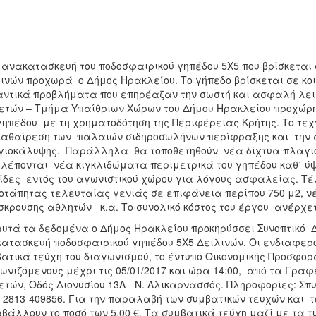
 ανακατασκευή του ποδοσφαιρικού γηπέδου 5Χ5 που βρίσκεται 
ινών προχωρά ο Δήμος Ηρακλείου. Το γήπεδο βρίσκεται σε κο
ντικά προβλήματα που επηρέαζαν την σωστή και ασφαλή λειτ
τών – Τμήμα Υπαίθριων Χώρων του Δήμου Ηρακλείου προχώρ
γηπέδου με τη χρηματοδότηση της Περιφέρειας Κρήτης. Το τεχ
 καθαίρεση των παλαιών σιδηροσωλήνων περίφραξης και τη
ιοκάλυψης. Παράλληλα θα τοποθετηθούν νέα δίχτυα πλαγιο
λέπονται νέα κιγκλιδώματα περιμετρικά του γηπέδου καθ΄ ύ
ίδες εντός του αγωνιστικού χώρου για λόγους ασφαλείας. Τέ
τάπητας τελευταίας γενιάς σε επιφάνεια περίπου 750 μ2, νέ
κρουσης αθλητών κ.α. Το συνολικό κόστος του έργου ανέρχετα
υτά τα δεδομένα ο Δήμος Ηρακλείου προκηρύσσει Συνοπτικό Δ
ατασκευή ποδοσφαιρικού γηπέδου 5Χ5 Δειλινών. Οι ενδιαφε
ατικά τεύχη του διαγωνισμού, το έντυπο Οικονομικής Προσφο
ωνιζόμενους μέχρι τις 05/01/2017 και ώρα 14:00, από τα Γρα
τών, Οδός Διονυσίου 13Α - Ν. Αλικαρνασσός. Πληροφορίες: Σπυ
: 2813-409856. Για την παραλαβή των συμβατικών τευχών και 
βάλλουν το ποσό των 5,00 €. Τα συμβατικά τεύχη μαζί με τα τ