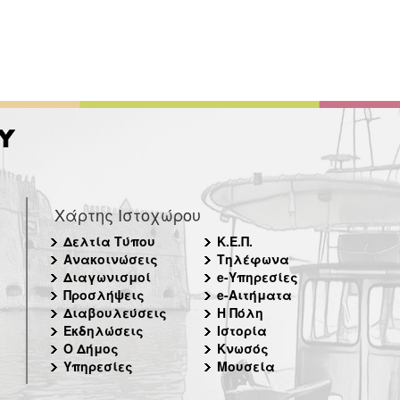
Χάρτης Ιστοχώρου
Δελτία Τύπου
Κ.Ε.Π.
Ανακοινώσεις
Τηλέφωνα
Διαγωνισμοί
e-Υπηρεσίες
Προσλήψεις
e-Αιτήματα
Διαβουλεύσεις
Η Πόλη
Εκδηλώσεις
Ιστορία
Ο Δήμος
Κνωσός
Υπηρεσίες
Μουσεία