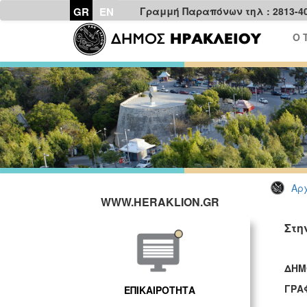
GR
EN
Γραμμή Παραπόνων τηλ : 2813-4
Ο 
Αρχ
WWW.HERAKLION.GR
Στη
ΔΗΜ
ΓΡΑ
ΕΠΙΚΑΙΡΟΤΗΤΑ