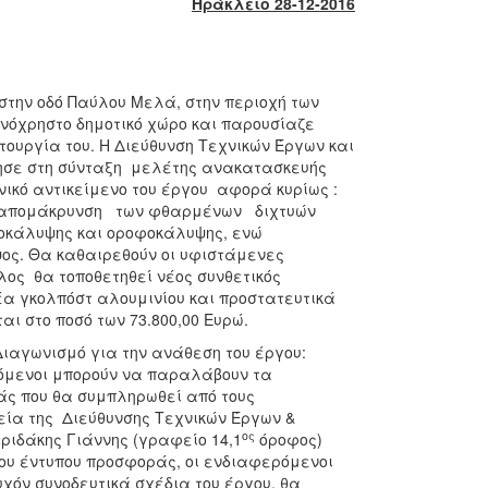
Ηράκλειο 28-12-2016
στην οδό Παύλου Μελά, στην περιοχή των
ινόχρηστο δημοτικό χώρο και παρουσίαζε
ουργία του. Η Διεύθυνση Τεχνικών Έργων και
ησε στη σύνταξη μελέτης ανακατασκευής
νικό αντικείμενο του έργου αφορά κυρίως :
ν απομάκρυνση των φθαρμένων διχτυών
κάλυψης και οροφοκάλυψης, ενώ
ψος. Θα καθαιρεθούν οι υφιστάμενες
λος θα τοποθετηθεί νέος συνθετικός
α γκολπόστ αλουμινίου και προστατευτικά
ι στο ποσό των 73.800,00 Ευρώ.
ιαγωνισμό για την ανάθεση του έργου:
ρόμενοι μπορούν να παραλάβουν τα
ράς που θα συμπληρωθεί από τους
φεία της Διεύθυνσης Τεχνικών Έργων &
ος
ριδάκης Γιάννης (γραφείο 14,1
όροφος)
του έντυπου προσφοράς, οι ενδιαφερόμενοι
υχόν συνοδευτικά σχέδια του έργου, θα