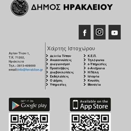
Χάρτης Ιστοχώρου
Αγίου Τίτου 1,
Δελτία Τύπου
Κ.Ε.Π.
Τ.Κ. 71202,
Ανακοινώσεις
Τηλέφωνα
Ηράκλειο
Διαγωνισμοί
e-Υπηρεσίες
Τηλ.: 2813-409000
Προσλήψεις
e-Αιτήματα
email:
info@heraklion.gr
Διαβουλεύσεις
Η Πόλη
Εκδηλώσεις
Ιστορία
Ο Δήμος
Κνωσός
Υπηρεσίες
Μουσεία