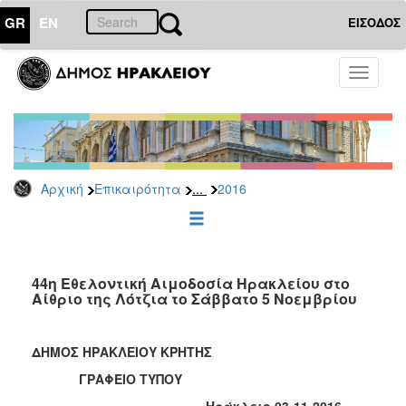
GR
EN
ΕΙΣΟΔΟΣ
ΕΠΙΚΑΙΡΟΤΗΤΑ
Toggle
navigati
Δελτία
Τύπου
Αρχείο
2026
...
Αρχική
Επικαιρότητα
2016
2025
2024
2023
2022
44η Εθελοντική Αιμοδοσία Ηρακλείου στο
Αίθριο της Λότζια το Σάββατο 5 Νοεμβρίου
2021
2020
ΔΗΜΟΣ ΗΡΑΚΛΕΙΟΥ ΚΡΗΤΗΣ
2019
ΓΡΑΦΕΙΟ ΤΥΠΟΥ
2018
Ηράκλειο 03-11-2016