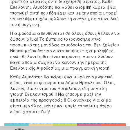
τράπεζα αίματος ούτε διαχείριση αίματος. Κάθε
Εθελοντής Αιμοδότης θα λάβει ατομική κάρτα ή θα
πιστωθεί αυτή που ήδη έχει και με την οποία μπορεί
να καλύψει τυχόν μελλοντική ανάγκη, σε αίμα, δική
του ή συγγενή.
Η αιμοδοσία απευθύνεται σε όλους όσους θέλουν να
δώσουν αίμα! Το έμπειρο ιατρονοσηλευτικό
προσωπικό της μονάδας αιμοδοσίας του Βενιζελείου
Νοσοκομείου θα πραγματοποιήσει τις αιμοληψίες,
ενώ εθελοντές θα είναι παρόντες για να λύσουν
κάθε απορία σας και να κάνουν την ημέρα της
Εθελοντικής Αιμοδοσίας μια πραγματική γιορτή!
Κάθε Αιμοδότης θα πάρει ένα μικρό αναμνηστικό
δώρο, από το φυτώριο του Δήμου Ηρακλείου. Όλοι,
λοιπόν, στο κέντρο του Ηρακλείου, στη μεγάλη
γιορτή Εθελοντισμού !! Να ζήσουμε μαζί την
εμπειρία της προσφοράς !! Οι ανάγκες για αίμα
είναι μεγάλες, κάντε και εσείς το πολυτιμότερο
δώρο: χαρίστε ζωή!