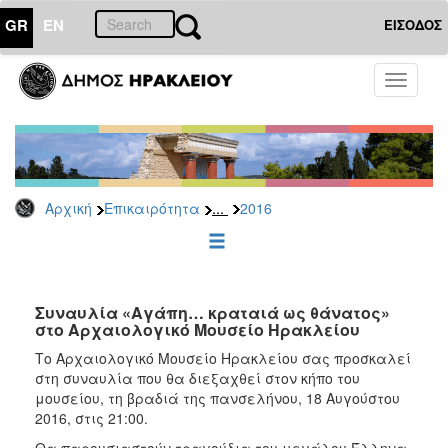
GR
EN
ΕΙΣΟΔΟΣ
ΕΠΙΚΑΙΡΟΤΗΤΑ
Toggle
navigati
Δελτία
Τύπου
Αρχείο
2026
...
Αρχική
Επικαιρότητα
2016
2025
2024
2023
2022
Συναυλία «Αγάπη… κραταιά ως θάνατος»
στο Αρχαιολογικό Μουσείο Ηρακλείου
2021
Το Αρχαιολογικό Μουσείο Ηρακλείου σας προσκαλεί
2020
στη συναυλία που θα διεξαχθεί στον κήπο του
μουσείου, τη βραδιά της πανσελήνου, 18 Αυγούστου
2019
2016, στις 21:00.
2018
Θα παρουσιαστούν τραγούδια του μεγάλου Έλληνα