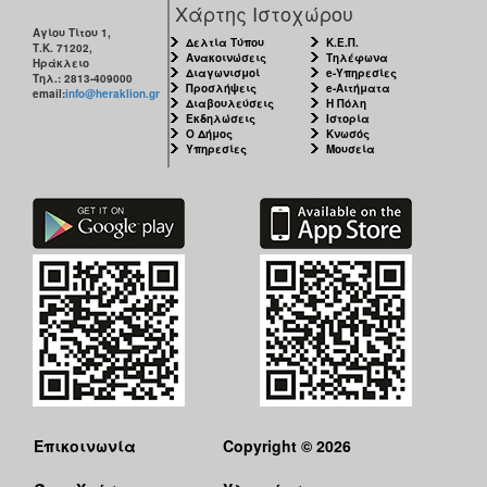
Χάρτης Ιστοχώρου
Αγίου Τίτου 1,
Δελτία Τύπου
Κ.Ε.Π.
Τ.Κ. 71202,
Ανακοινώσεις
Τηλέφωνα
Ηράκλειο
Διαγωνισμοί
e-Υπηρεσίες
Τηλ.: 2813-409000
Προσλήψεις
e-Αιτήματα
email:
info@heraklion.gr
Διαβουλεύσεις
Η Πόλη
Εκδηλώσεις
Ιστορία
Ο Δήμος
Κνωσός
Υπηρεσίες
Μουσεία
Επικοινωνία
Copyright © 2026