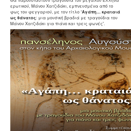
2017
ερωτικού, Μάνου Χατζιδάκι, εμπνευσμένα από το
φως του φεγγαριού, με τον τίτλο
‘Αγάπη
…
κραταιά
2016
ως θάνατος
: μια μουσική βραδιά με τραγούδια του
2015
Μάνου Χατζιδάκι για πιάνο και τρεις φωνές
’
.
2013
2012
2011
2010
2006
ΔΗΜΟΤΗΣ
ΕΠΙΣΚΕΠΤΗΣ
ΗΡΑΚΛΕΙΟ
ΓΙΑ...