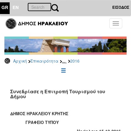
GR
EN
ΕΙΣΟΔΟΣ
ΕΠΙΚΑΙΡΟΤΗΤΑ
Toggle
navigati
Δελτία
Τύπου
Αρχείο
2026
...
Αρχική
Επικαιρότητα
2016
2025
2024
2023
2022
Συνεδρίασε η Επιτροπή Τουρισμού του
Δήμου
2021
2020
ΔΗΜΟΣ ΗΡΑΚΛΕΙΟΥ ΚΡΗΤΗΣ
2019
ΓΡΑΦΕΙΟ ΤΥΠΟΥ
2018
Ηράκλειο 15-12-2016