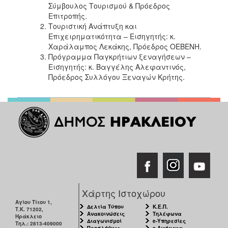
Σύμβουλος Τουρισμού & Πρόεδρος
Επιτροπής.
Τουριστική Ανάπτυξη και
Επιχειρηματικότητα
– Εισηγητής: κ.
Χαράλαμπος Λεκάκης, Πρόεδρος ΟΕΒΕΝΗ.
Πρόγραμμα Παγκρήτιων ξεναγήσεων –
Εισηγητής: κ. Βαγγέλης Αλεφαντινός,
Πρόεδρος Συλλόγου Ξεναγών Κρήτης.
Χάρτης Ιστοχώρου
Αγίου Τίτου 1,
Δελτία Τύπου
Κ.Ε.Π.
Τ.Κ. 71202,
Ανακοινώσεις
Τηλέφωνα
Ηράκλειο
Διαγωνισμοί
e-Υπηρεσίες
Τηλ.: 2813-409000
Προσλήψεις
e-Αιτήματα