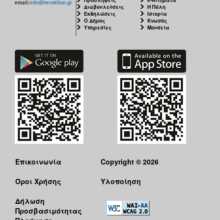
email:
info@heraklion.gr
Διαβουλεύσεις
Η Πόλη
Εκδηλώσεις
Ιστορία
Ο Δήμος
Κνωσός
Υπηρεσίες
Μουσεία
Επικοινωνία
Copyright © 2026
Όροι Χρήσης
Υλοποίηση
Δήλωση
Προσβασιμότητας