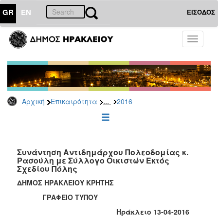
GR
EN
ΕΙΣΟΔΟΣ
ΕΠΙΚΑΙΡΟΤΗΤΑ
Toggle
navigati
Δελτία
Τύπου
Αρχείο
2026
...
Αρχική
Επικαιρότητα
2016
2025
2024
2023
2022
Συνάντηση Αντιδημάρχου Πολεοδομίας κ.
Ρασούλη με Σύλλογο Οικιστών Εκτός
2021
Σχεδίου Πόλης
2020
ΔΗΜΟΣ ΗΡΑΚΛΕΙΟΥ ΚΡΗΤΗΣ
2019
ΓΡΑΦΕΙΟ ΤΥΠΟΥ
2018
Ηράκλειο 13-04-2016