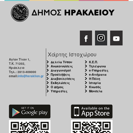
Χάρτης Ιστοχώρου
Αγίου Τίτου 1,
Δελτία Τύπου
Κ.Ε.Π.
Τ.Κ. 71202,
Ανακοινώσεις
Τηλέφωνα
Ηράκλειο
Διαγωνισμοί
e-Υπηρεσίες
Τηλ.: 2813-409000
Προσλήψεις
e-Αιτήματα
email:
info@heraklion.gr
Διαβουλεύσεις
Η Πόλη
Εκδηλώσεις
Ιστορία
Ο Δήμος
Κνωσός
Υπηρεσίες
Μουσεία