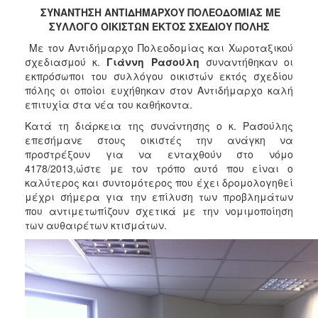
2017
ΣΥΝΑΝΤΗΣΗ ΑΝΤΙΔΗΜΑΡΧΟΥ ΠΟΛΕΟΔΟΜΙΑΣ ΜΕ
ΣΥΛΛΟΓΟ ΟΙΚΙΣΤΩΝ ΕΚΤΟΣ ΣΧΕΔΙΟΥ ΠΟΛΗΣ
2016
Με τον Αντιδήμαρχο Πολεοδομίας και Χωροταξικού
2015
σχεδιασμού κ.
Γιάννη Ρασούλη
συναντήθηκαν οι
2013
εκπρόσωποι του συλλόγου οικιστών εκτός σχεδίου
πόλης
οι οποίοι ευχήθηκαν στον Αντιδήμαρχο καλή
2012
επιτυχία στα νέα του καθήκοντα.
2011
Κατά τη διάρκεια της συνάντησης ο κ. Ρασούλης
2010
επεσήμανε στους οικιστές την ανάγκη να
προστρέξουν για να ενταχθούν στο νόμο
2006
4178/2013,ώστε με τον τρόπο αυτό που είναι ο
καλύτερος και συντομότερος που έχει δρομολογηθεί
μέχρι σήμερα για την επίλυση των προβλημάτων
που αντιμετωπίζουν σχετικά με την νομιμοποίηση
των αυθαιρέτων κτισμάτων.
ΔΗΜΟΤΗΣ
ΕΠΙΣΚΕΠΤΗΣ
ΗΡΑΚΛΕΙΟ
ΓΙΑ...