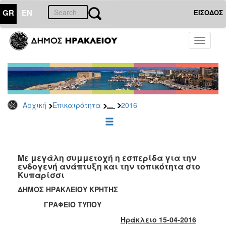
GR
EN
ΕΙΣΟΔΟΣ
ΕΠΙΚΑΙΡΟΤΗΤΑ
Toggle
navigati
Δελτία
Τύπου
Αρχείο
2026
...
Αρχική
Επικαιρότητα
2016
2025
2024
2023
2022
Με μεγάλη συμμετοχή η εσπερίδα για την
ενδογενή ανάπτυξη και την τοπικότητα στο
2021
Κυπαρίσσι
2020
ΔΗΜΟΣ ΗΡΑΚΛΕΙΟΥ ΚΡΗΤΗΣ
2019
ΓΡΑΦΕΙΟ ΤΥΠΟΥ
2018
Ηράκλειο 15-04-2016