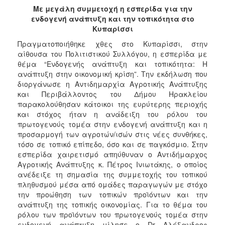
2017
Με μεγάλη συμμετοχή η εσπερίδα για την
ενδογενή ανάπτυξη και την τοπικότητα στο
2016
Κυπαρίσσι
2015
Πραγματοποιήθηκε χθες στο Κυπαρίσσι, στην
2013
αίθουσα του Πολιτιστικού Συλλόγου, η εσπερίδα με
θέμα “Ενδογενής ανάπτυξη και τοπικότητα: Η
2012
ανάπτυξη στην οικονομική κρίση”. Την εκδήλωση που
2011
διοργάνωσε η Αντιδημαρχία Αγροτικής Ανάπτυξης
και Περιβάλλοντος του Δήμου Ηρακλείου
2010
παρακολούθησαν κάτοικοι της ευρύτερης περιοχής
2006
και στόχος ήταν η ανάδειξη του ρόλου του
πρωτογενούς τομέα στην ενδογενή ανάπτυξη και η
προσαρμογή των αγροτών/ισών στις νέες συνθήκες,
τόσο σε τοπικό επίπεδο, όσο και σε παγκόσμιο. Στην
εσπερίδα χαιρετισμό απηύθυναν ο Αντιδήμαρχος
ΔΗΜΟΤΗΣ
Αγροτικής Ανάπτυξης κ. Πέτρος Ινιωτάκης, ο οποίος
ανέδειξε τη σημασία της συμμετοχής του τοπικού
ΕΠΙΣΚΕΠΤΗΣ
πληθυσμού μέσα από ομάδες παραγωγών με στόχο
την προώθηση των τοπικών προϊόντων και την
ανάπτυξη της τοπικής οικονομίας. Για το θέμα του
ΗΡΑΚΛΕΙΟ
ΓΙΑ...
ρόλου των προϊόντων του πρωτογενούς τομέα στην
ενδογενή ανάπτυξη μίλησε ο Dr Αλέξανδρος