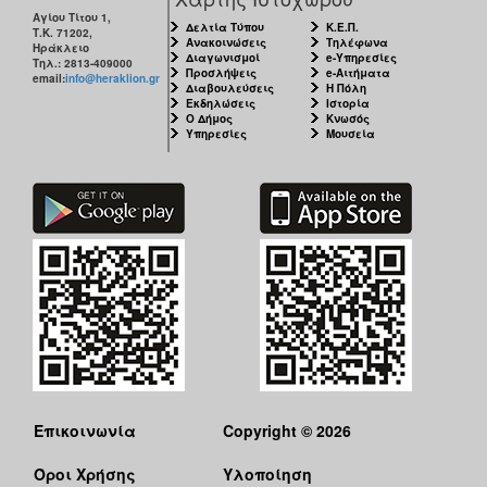
Αγίου Τίτου 1,
Δελτία Τύπου
Κ.Ε.Π.
Τ.Κ. 71202,
Ανακοινώσεις
Τηλέφωνα
Ηράκλειο
Διαγωνισμοί
e-Υπηρεσίες
Τηλ.: 2813-409000
Προσλήψεις
e-Αιτήματα
email:
info@heraklion.gr
Διαβουλεύσεις
Η Πόλη
Εκδηλώσεις
Ιστορία
Ο Δήμος
Κνωσός
Υπηρεσίες
Μουσεία
Επικοινωνία
Copyright © 2026
Όροι Χρήσης
Υλοποίηση