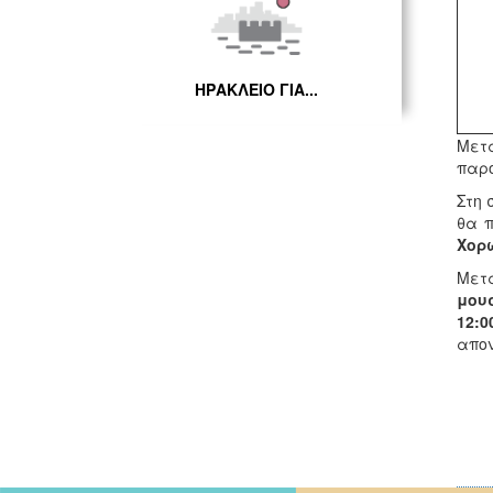
ΗΡΑΚΛΕΙΟ ΓΙΑ...
Μετά
παρο
Στη 
θα 
Χορ
Μετά
μου
12:0
απον