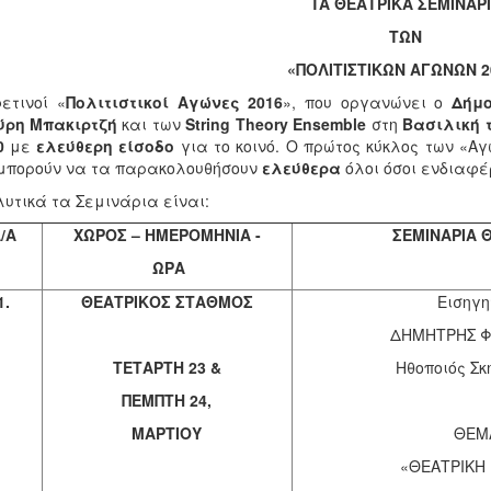
TA
ΘΕΑΤΡΙΚΑ ΣΕΜΙΝΑΡ
ΤΩΝ
«ΠΟΛΙΤΙΣΤΙΚΩΝ ΑΓΩΝΩΝ 2
ετινοί «
Πολιτιστικοί Αγώνες 2016
», που οργανώνει ο
Δήμ
ύρη Μπακιρτζή
και των
String Theory Ensemble
στη
Βασιλική 
0
με
ελεύθερη είσοδο
για το κοινό. Ο πρώτος κύκλος των «
μπορούν να τα παρακολουθήσουν
ελεύθερα
όλοι όσοι ενδιαφέ
υτικά τα Σεμινάρια είναι:
/Α
ΧΩΡΟΣ – ΗΜΕΡΟΜΗΝΙΑ -
ΣΕΜΙΝΑΡΙΑ 
ΩΡΑ
1.
ΘΕΑΤΡΙΚΟΣ ΣΤΑΘΜΟΣ
Εισηγη
ΔΗΜΗΤΡΗΣ Φ
ΤΕΤΑΡΤΗ 23 &
Ηθοποιός Σκ
ΠΕΜΠΤΗ 24,
ΜΑΡΤΙΟΥ
ΘΕΜ
«ΘΕΑΤΡΙΚΗ