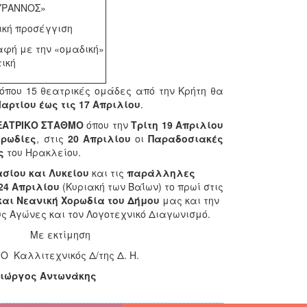
ΥΡΑΝΝΟΣ»
ική προσέγγιση
αφή με την «ομαδική»
τική
όπου 15 θεατρικές ομάδες από την Κρήτη θα
Μαρτίου έως τις 17 Απριλίου
.
ΕΑΤΡΙΚΟ ΣΤΑΘΜΟ
όπου την
Τρίτη 19 Απριλίου
ορωδίες
, στις
20 Απριλίου
οι
Παραδοσιακές
ς
του Ηρακλείου.
σίου και Λυκείου
και τις
παράλληλες
24 Απριλίου
(Κυριακή των Βαΐων) το πρωί στις
και Νεανική Χορωδία του Δήμου
μας και την
ς Αγώνες και τον Λογοτεχνικό Διαγωνισμό.
μηση
/της Δ. Η.
άκης