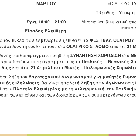
ΜΑΡΤΙΟΥ
«ΟΙΔΙΠΟΥΣ Τ
Πάροδος – Υποκριτ
Ώρα, 18:00 – 21:00
Μια πρώτη βιωματική επ
υποκρι
Είσοδος Ελεύθερη
 τον κύκλο των Σεμιναρίων ξεκινάει το
ΦΕΣΤΙΒΑΛ ΘΕΑΤΡΟΥ
υσιάσουν τη δουλειά τους στο
ΘΕΑΤΡΙΚΟ ΣΤΑΘΜΟ
από τις
31 
συνέχεια θα πραγματοποιηθεί η
ΣΥΝΑΝΤΗΣΗ ΧΟΡΩΔΙΩΝ
στο
Θ
παρουσιάσουν το πρόγραμμά τους οι
Παιδικές – Νεανικές Χ
ωδίες
και στις
21 Απριλίου
οι
Μικτές – Πολυφωνικές Χορωδίε
 τη λήξη του
Λογοτεχνικού Διαγωνισμού για μαθητές Γυμνα
σικές εκδηλώσεις
, θα γίνει η
τελετή λήξης των Αγώνων
στις
0
στην
Πλατεία Ελευθερίας
με τη
Φιλαρμονική, την Παιδική 
ομή των επαίνων και των διακρίσεων των συμμετεχόντων στου
Με εκτί
Ο Καλλιτεχνικός Δ
Γιώργος Αντων