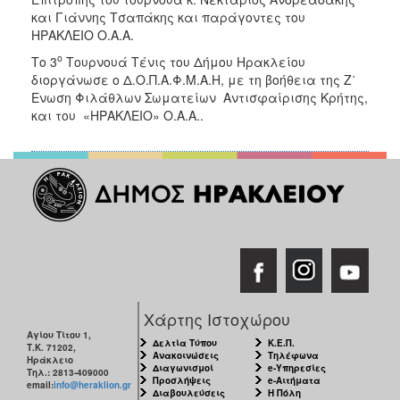
και Γιάννης Τσαπάκης και παράγοντες του
ΗΡΑΚΛΕΙΟ Ο.Α.Α.
ο
Το 3
Τουρνουά Τένις του Δήμου Ηρακλείου
διοργάνωσε ο Δ.Ο.Π.Α.Φ.Μ.Α.Η, με τη βοήθεια της Ζ΄
Ενωση Φιλάθλων Σωματείων Αντισφαίρισης Κρήτης,
και του «ΗΡΑΚΛΕΙΟ» Ο.Α.Α..
Χάρτης Ιστοχώρου
Αγίου Τίτου 1,
Δελτία Τύπου
Κ.Ε.Π.
Τ.Κ. 71202,
Ανακοινώσεις
Τηλέφωνα
Ηράκλειο
Διαγωνισμοί
e-Υπηρεσίες
Τηλ.: 2813-409000
Προσλήψεις
e-Αιτήματα
email:
info@heraklion.gr
Διαβουλεύσεις
Η Πόλη