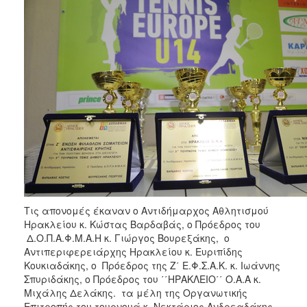
Τις απονομές έκαναν ο Αντιδήμαρχος Αθλητισμού
Ηρακλείου κ. Κώστας Βαρδαβάς, ο Πρόεδρος του
Δ.Ο.Π.Α.Φ.Μ.Α.Η κ. Γιώργος Βουρεξάκης, ο
Αντιπεριφερειάρχης Ηρακλείου κ. Ευριπίδης
Κουκιαδάκης, ο Πρόεδρος της Ζ΄ Ε.Φ.Σ.Α.Κ. κ. Ιωάννης
Σπυριδάκης, ο Πρόεδρος του ΄΄ΗΡΑΚΛΕΙΟ΄΄ Ο.Α.Α κ.
Μιχάλης Δελάκης. τα μέλη της Οργανωτικής
Επιτροπής του τουρνουά κ. Νεκτάριος Ανδρεαδάκης