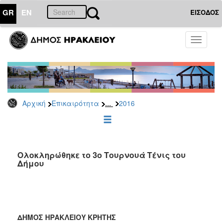
GR
EN
ΕΙΣΟΔΟΣ
ΕΠΙΚΑΙΡΟΤΗΤΑ
Toggle
navigati
Δελτία
Τύπου
Αρχείο
2026
...
Αρχική
Επικαιρότητα
2016
2025
2024
2023
2022
Ολοκληρώθηκε το 3ο Τουρνουά Τένις του
Δήμου
2021
2020
2019
2018
ΔΗΜΟΣ ΗΡΑΚΛΕΙΟΥ ΚΡΗΤΗΣ