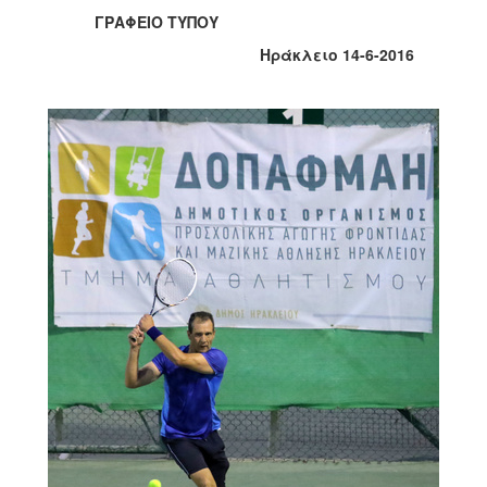
2017
ΓΡΑΦΕΙΟ ΤΥΠΟΥ
2016
Ηράκλειο 14-6-2016
2015
2013
2012
2011
2010
2006
ΔΗΜΟΤΗΣ
ΕΠΙΣΚΕΠΤΗΣ
ΗΡΑΚΛΕΙΟ
ΓΙΑ...