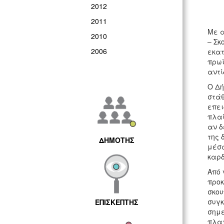
2012
2011
Με α
2010
– Σκ
2006
εκατ
πρωί
αντί
Ο Δή
στάθ
επει
πλαί
αν δ
της 
ΔΗΜΟΤΗΣ
μέσα
καρδ
Από 
προκ
σκου
συγκ
ΕΠΙΣΚΕΠΤΗΣ
σημε
πλατ