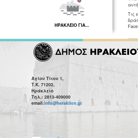
αυτή
Τις 
δράσ
ΗΡΑΚΛΕΙΟ ΓΙΑ...
Face
Αγίου Τίτου 1,
Τ.Κ. 71202,
Ηράκλειο
Τηλ.: 2813-409000
email:
info@heraklion.gr