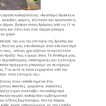
 η δράση καθαριότητας «Αγαπάμε Ηράκλειο
. Δεκάδες φορείς, σύλλογοι και οργανώσεις,
 Δήμου, βγήκαν στους δρόμους από τις 11 το
όμους και έστειλαν ένα ισχυρό μήνυμα
μας χώρο.
ίησή του για την επιτυχία της δράσης και
ης θητείας μας επενδύσαμε στον εθελοντισμό
λη τους, απλώς χρειαζόταν το κατάλληλο
την πράξη πως είχαμε δίκιο. Το σύνθημα μας,
 περισσότερους υποστηρικτές και η επιτυχία
ο πόσα πράγματα μπορούμε να πετύχουμε
ς. Για αυτό το λόγο ευχαριστώ από την
σαν στην επιτυχία της».
ιότητας ήταν τοποθετημένα στα
ζοντας σκούπες, φαράσια, σακούλες
ι όρεξη είχαν αναλάβει τον καθαρισμό
υ καλού καιρού, καθάρισαν εμβληματικά
και η Πύλη Σαμπιονάρα, πολλά πάρκα,
ς κάθε λογής απορρίμματα, με την ελπίδα