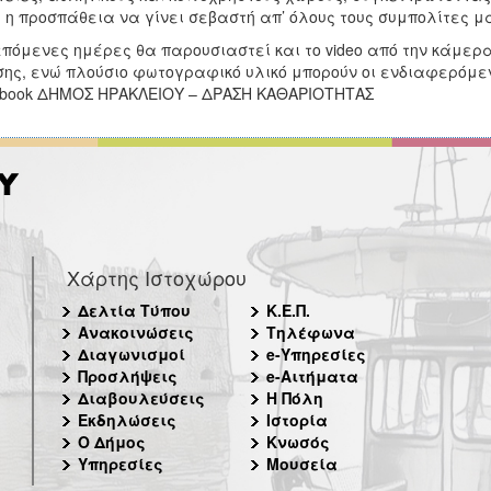
 η προσπάθεια να γίνει σεβαστή απ’ όλους τους συμπολίτες μ
επόμενες ημέρες θα παρουσιαστεί και το video από την κάμερ
ης, ενώ πλούσιο φωτογραφικό υλικό μπορούν οι ενδιαφερόμεν
book ΔΗΜΟΣ ΗΡΑΚΛΕΙΟΥ – ΔΡΑΣΗ ΚΑΘΑΡΙΟΤΗΤΑΣ
Χάρτης Ιστοχώρου
Δελτία Τύπου
Κ.Ε.Π.
Ανακοινώσεις
Τηλέφωνα
Διαγωνισμοί
e-Υπηρεσίες
Προσλήψεις
e-Αιτήματα
Διαβουλεύσεις
Η Πόλη
Εκδηλώσεις
Ιστορία
Ο Δήμος
Κνωσός
Υπηρεσίες
Μουσεία