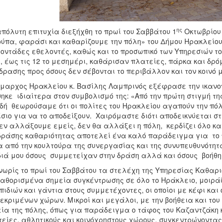
ης
πόλυτη επιτυχία διεξήχθη το πρωί του Σαββάτου 1
Οκτωβρίου
ούπα, φαράσι και καθαρίζουμε την πόλη» του Δήμου Ηρακλείου
οντάδες εθελοντές, καθώς και το προσωπικό των Υπηρεσιών του
, έως τις 12 το μεσημέρι, καθάρισαν πλατείες, πάρκα και δρ
δρασης προς όσους δεν σέβονται το περιβάλλον και τον κοινό 
μαρχος Ηρακλείου κ. Βασίλης Λαμπρινός εξέφρασε την ικανοπο
ηκε ιδιαίτερα στον συμβολισμό της: «Από την πρώτη στιγμή τ
δή θεωρούσαμε ότι οι πολίτες του Ηρακλείου αγαπούν την πό
σιο για να το αποδείξουν. Χαιρόμαστε διότι αποδεικνύεται σ
εν αλλάξουμε εμείς, δεν θα αλλάξει η πόλη, κερδίζει όλο και
δράσης καθαριότητας αποτελεί ένα καλό παράδειγμα για τ
 από την κουλτούρα της συνεργασίας και της συνυπευθυνότητα
ιά μου όσους συμμετείχαν στην δράση αλλά και όσους βοήθη
νωρίς το πρωί του Σαββάτου τα στελέχη της Υπηρεσίας Καθαρ
αθορισμένα σημεία συγκέντρωσης σε όλο το Ηράκλειο, μοιρά
πιδιών και γάντια στους συμμετέχοντες, οι οποίοι με κέφι κα
εκριμένων χώρων. Μικροί και μεγάλοι, με την βοήθεια και το
ία της πόλης, όπως για παράδειγμα ο τάφος του Καζαντζάκη 
είες, αθλητικούς και κοινόχρηστους χώρους, συγκεντρώνοντα