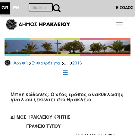
GR
EN
ΕΙΣΟΔΟΣ
ΕΠΙΚΑΙΡΟΤΗΤΑ
Toggle
navigati
Δελτία
Τύπου
Αρχείο
2026
...
Αρχική
Επικαιρότητα
2016
2025
2024
2023
2022
Μπλε κώδωνες: Ο νέος τρόπος ανακύκλωσης
γυαλιού ξεκινάει στο Ηράκλειο
2021
2020
ΔΗΜΟΣ ΗΡΑΚΛΕΙΟΥ ΚΡΗΤΗΣ
2019
ΓΡΑΦΕΙΟ ΤΥΠΟΥ
2018
Ηράκλειο 7-6-2016