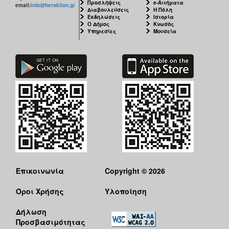
Προσλήψεις
e-Αιτήματα
email:
info@heraklion.gr
Διαβουλεύσεις
Η Πόλη
Εκδηλώσεις
Ιστορία
Ο Δήμος
Κνωσός
Υπηρεσίες
Μουσεία
Επικοινωνία
Copyright © 2026
Όροι Χρήσης
Υλοποίηση
Δήλωση
Προσβασιμότητας