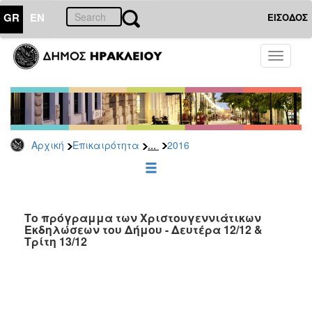
GR
EN
ΕΙΣΟΔΟΣ
ΕΠΙΚΑΙΡΟΤΗΤΑ
Toggle
navigati
Δελτία
Τύπου
Αρχείο
2026
...
Αρχική
Επικαιρότητα
2016
2025
2024
2023
2022
Το πρόγραμμα των Χριστουγεννιάτικων
Εκδηλώσεων του Δήμου - Δευτέρα 12/12 &
2021
Τρίτη 13/12
2020
2019
2018