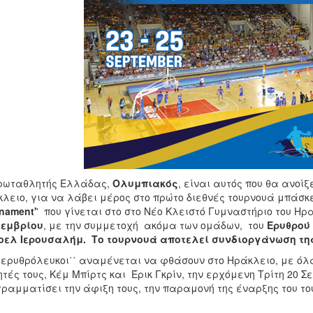
ρωταθλητής Ελλάδας,
Ολυμπιακός
, είναι αυτός που θα ανοί
λειο, για να λάβει μέρος στο πρώτο διεθνές τουρνουά μπάσκ
nament'
' που γίνεται στο στο Νέο Κλειστό Γυμναστήριο του Η
τεμβρίου
, με την συμμετοχή ακόμα των ομάδων, του
Ερυθρού 
οελ Ιερουσαλήμ.
Το τουρνουά αποτελεί συνδιοργάνωση της
΄ερυθρόλευκοι΄΄ αναμένεται να φθάσουν στο Ηράκλειο, με όλα
τές τους, Κέμ Μπίρτς και Έρικ Γκρίν, την ερχόμενη Τρίτη 20 Σ
ραμματίσει την άφιξη τους, την παραμονή της έναρξης του το