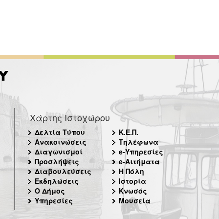
Χάρτης Ιστοχώρου
Δελτία Τύπου
Κ.Ε.Π.
Ανακοινώσεις
Τηλέφωνα
Διαγωνισμοί
e-Υπηρεσίες
Προσλήψεις
e-Αιτήματα
Διαβουλεύσεις
Η Πόλη
Εκδηλώσεις
Ιστορία
Ο Δήμος
Κνωσός
Υπηρεσίες
Μουσεία