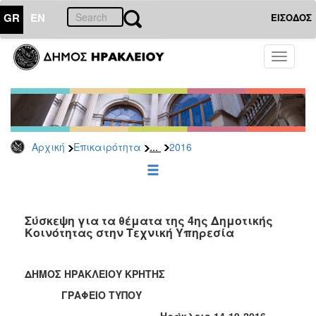
GR
EN
ΕΙΣΟΔΟΣ
ΕΠΙΚΑΙΡΟΤΗΤΑ
Toggle
navigati
Δελτία
Τύπου
Αρχείο
2026
...
Αρχική
Επικαιρότητα
2016
2025
2024
2023
2022
Σύσκεψη για τα θέματα της 4ης Δημοτικής
Κοινότητας στην Τεχνική Υπηρεσία
2021
2020
ΔΗΜΟΣ ΗΡΑΚΛΕΙΟΥ ΚΡΗΤΗΣ
2019
ΓΡΑΦΕΙΟ ΤΥΠΟΥ
2018
Ηράκλειο 14-10-2016