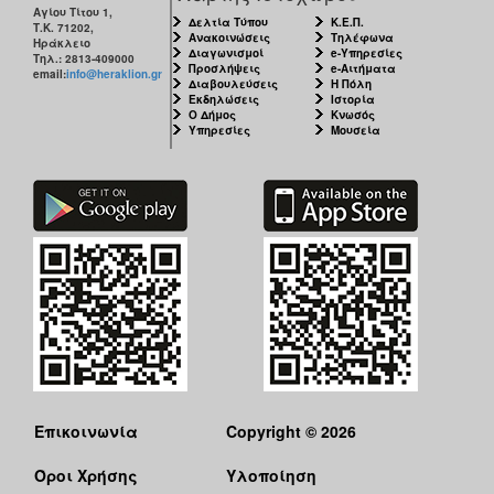
Αγίου Τίτου 1,
Δελτία Τύπου
Κ.Ε.Π.
Τ.Κ. 71202,
Ανακοινώσεις
Τηλέφωνα
Ηράκλειο
Διαγωνισμοί
e-Υπηρεσίες
Τηλ.: 2813-409000
Προσλήψεις
e-Αιτήματα
email:
info@heraklion.gr
Διαβουλεύσεις
Η Πόλη
Εκδηλώσεις
Ιστορία
Ο Δήμος
Κνωσός
Υπηρεσίες
Μουσεία
Επικοινωνία
Copyright © 2026
Όροι Χρήσης
Υλοποίηση