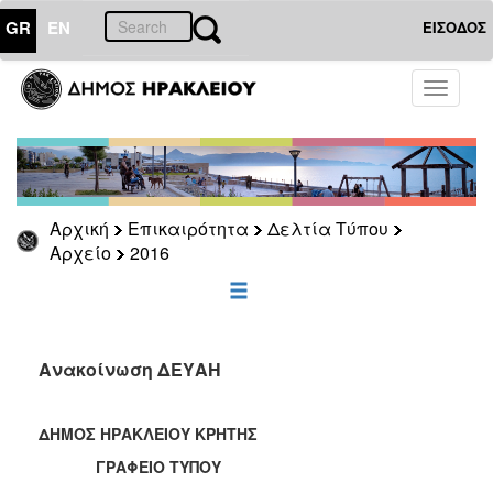
GR
EN
ΕΙΣΟΔΟΣ
ΕΠΙΚΑΙΡΟΤΗΤΑ
Toggle
navigati
Δελτία
Τύπου
Αρχείο
2026
Αρχική
Επικαιρότητα
Δελτία Τύπου
2025
Αρχείο
2016
2024
2023
2022
Ανακοίνωση ΔΕΥΑΗ
2021
2020
ΔΗΜΟΣ ΗΡΑΚΛΕΙΟΥ ΚΡΗΤΗΣ
2019
ΓΡΑΦΕΙΟ ΤΥΠΟΥ
2018