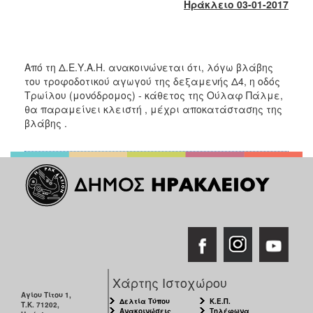
Ηράκλειο 03-01-2017
2017
2016
2015
Από τη Δ.Ε.Υ.Α.Η. ανακοινώνεται ότι, λόγω βλάβης
2013
του τροφοδοτικού αγωγού της δεξαμενής Δ4, η οδός
2012
Τρωίλου (μονόδρομος) - κάθετος της Ούλαφ Πάλμε,
θα παραμείνει κλειστή , μέχρι αποκατάστασης της
2011
βλάβης .
2010
2006
ΔΗΜΟΤΗΣ
ΕΠΙΣΚΕΠΤΗΣ
Χάρτης Ιστοχώρου
ΗΡΑΚΛΕΙΟ
Αγίου Τίτου 1,
ΓΙΑ...
Δελτία Τύπου
Κ.Ε.Π.
Τ.Κ. 71202,
Ανακοινώσεις
Τηλέφωνα