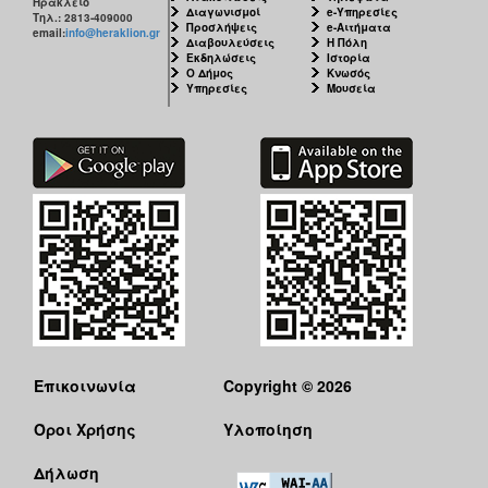
Ηράκλειο
Διαγωνισμοί
e-Υπηρεσίες
Τηλ.: 2813-409000
Προσλήψεις
e-Αιτήματα
email:
info@heraklion.gr
Διαβουλεύσεις
Η Πόλη
Εκδηλώσεις
Ιστορία
Ο Δήμος
Κνωσός
Υπηρεσίες
Μουσεία
Επικοινωνία
Copyright © 2026
Όροι Χρήσης
Υλοποίηση
Δήλωση