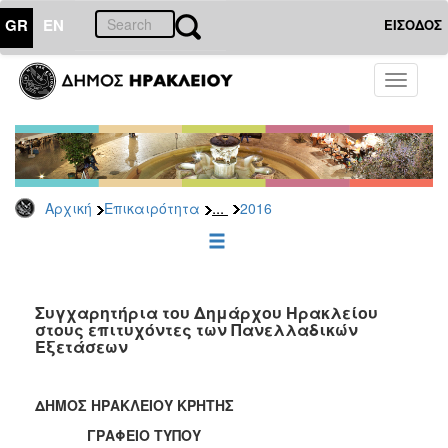
GR
EN
ΕΙΣΟΔΟΣ
ΕΠΙΚΑΙΡΟΤΗΤΑ
Toggle
navigati
Δελτία
Τύπου
Αρχείο
2026
...
Αρχική
Επικαιρότητα
2016
2025
2024
2023
2022
Συγχαρητήρια του Δημάρχου Ηρακλείου
στους επιτυχόντες των Πανελλαδικών
2021
Εξετάσεων
2020
2019
ΔΗΜΟΣ ΗΡΑΚΛΕΙΟΥ ΚΡΗΤΗΣ
2018
ΓΡΑΦΕΙΟ ΤΥΠΟΥ