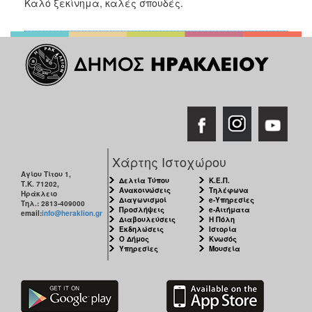
Καλό ξεκίνημα, καλές σπουδές.
Χάρτης Ιστοχώρου
Αγίου Τίτου 1,
Δελτία Τύπου
Κ.Ε.Π.
Τ.Κ. 71202,
Ανακοινώσεις
Τηλέφωνα
Ηράκλειο
Διαγωνισμοί
e-Υπηρεσίες
Τηλ.: 2813-409000
Προσλήψεις
e-Αιτήματα
email:
info@heraklion.gr
Διαβουλεύσεις
Η Πόλη
Εκδηλώσεις
Ιστορία
Ο Δήμος
Κνωσός
Υπηρεσίες
Μουσεία