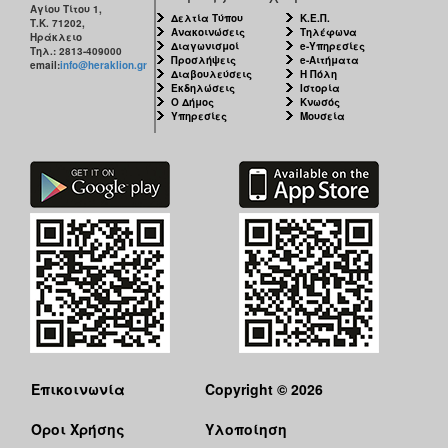
Αγίου Τίτου 1,
Δελτία Τύπου
Κ.Ε.Π.
Τ.Κ. 71202,
Ανακοινώσεις
Τηλέφωνα
Ηράκλειο
Διαγωνισμοί
e-Υπηρεσίες
Τηλ.: 2813-409000
Προσλήψεις
e-Αιτήματα
email:
info@heraklion.gr
Διαβουλεύσεις
Η Πόλη
Εκδηλώσεις
Ιστορία
Ο Δήμος
Κνωσός
Υπηρεσίες
Μουσεία
Επικοινωνία
Copyright © 2026
Όροι Χρήσης
Υλοποίηση