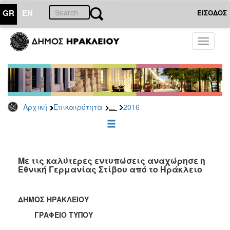
GR
EN
ΕΙΣΟΔΟΣ
ΕΠΙΚΑΙΡΟΤΗΤΑ
Toggle
navigati
Δελτία
Τύπου
Αρχείο
2026
...
Αρχική
Επικαιρότητα
2016
2025
2024
2023
2022
Με τις καλύτερες εντυπώσεις αναχώρησε η
Εθνική Γερμανίας Στίβου από το Ηράκλειο
2021
2020
ΔΗΜΟΣ ΗΡΑΚΛΕΙΟΥ
2019
ΓΡΑΦΕΙΟ ΤΥΠΟΥ
2018