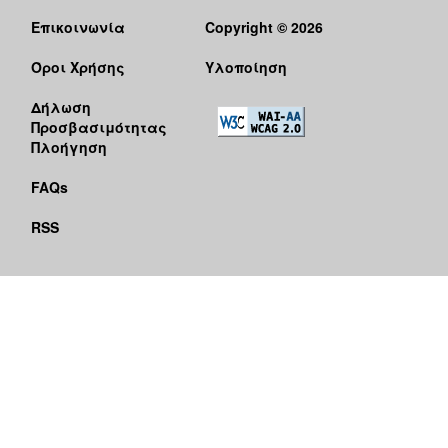
Επικοινωνία
Copyright © 2026
Όροι Χρήσης
Υλοποίηση
Δήλωση
Προσβασιμότητας
Πλοήγηση
FAQs
RSS