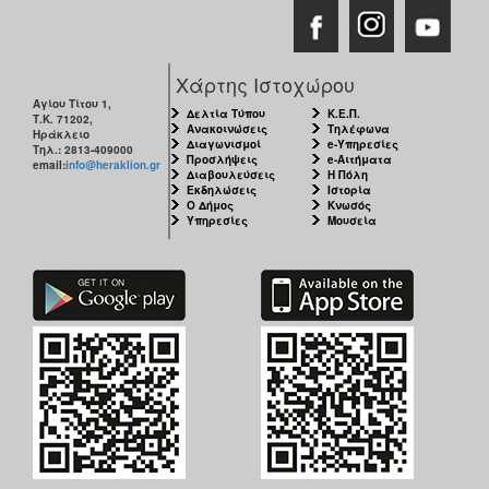
Χάρτης Ιστοχώρου
Αγίου Τίτου 1,
Δελτία Τύπου
Κ.Ε.Π.
Τ.Κ. 71202,
Ανακοινώσεις
Τηλέφωνα
Ηράκλειο
Διαγωνισμοί
e-Υπηρεσίες
Τηλ.: 2813-409000
Προσλήψεις
e-Αιτήματα
email:
info@heraklion.gr
Διαβουλεύσεις
Η Πόλη
Εκδηλώσεις
Ιστορία
Ο Δήμος
Κνωσός
Υπηρεσίες
Μουσεία