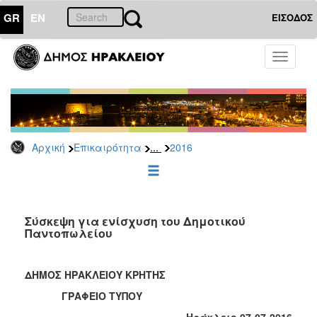
GR
EN
ΕΙΣΟΔΟΣ
ΕΠΙΚΑΙΡΟΤΗΤΑ
Toggle
navigati
Δελτία
Τύπου
Αρχείο
2026
...
Αρχική
Επικαιρότητα
2016
2025
2024
2023
2022
Σύσκεψη για ενίσχυση του Δημοτικού
Παντοπωλείου
2021
2020
ΔΗΜΟΣ ΗΡΑΚΛΕΙΟΥ ΚΡΗΤΗΣ
2019
ΓΡΑΦΕΙΟ ΤΥΠΟΥ
2018
Ηράκλειο 07-07-2016