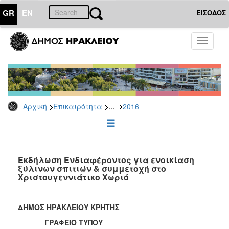
GR
EN
ΕΙΣΟΔΟΣ
ΕΠΙΚΑΙΡΟΤΗΤΑ
Toggle
navigati
Δελτία
Τύπου
Αρχείο
2026
...
Αρχική
Επικαιρότητα
2016
2025
2024
2023
2022
Εκδήλωση Ενδιαφέροντος για ενοικίαση
ξύλινων σπιτιών & συμμετοχή στο
2021
Χριστουγεννιάτικο Χωριό
2020
2019
ΔΗΜΟΣ ΗΡΑΚΛΕΙΟΥ ΚΡΗΤΗΣ
2018
ΓΡΑΦΕΙΟ ΤΥΠΟΥ