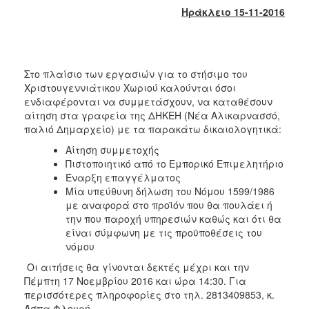
2017
Ηράκλειο 15-11-2016
2016
2015
2013
Στο πλαίσιο των εργασιών για το στήσιμο του
Χριστουγεννιάτικου Χωριού καλούνται όσοι
2012
ενδιαφέρονται να συμμετάσχουν, να καταθέσουν
2011
αίτηση στα γραφεία της ΔΗΚΕΗ (Νέα Αλικαρνασσό,
παλιό Δημαρχείο) με τα παρακάτω δικαιολογητικά:
2010
Αίτηση συμμετοχής
2006
Πιστοποιητικό από το Εμπορικό Επιμελητήριο
Έναρξη επαγγέλματος
Μία υπεύθυνη δήλωση του Νόμου 1599/1986
με αναφορά στο προϊόν που θα πουλάει ή
την που παροχή υπηρεσιών καθώς και ότι θα
ΔΗΜΟΤΗΣ
είναι σύμφωνη με τις προϋποθέσεις του
νόμου
ΕΠΙΣΚΕΠΤΗΣ
Οι αιτήσεις θα γίνονται δεκτές μέχρι και την
Πέμπτη 17 Νοεμβρίου 2016 και ώρα 14:30. Για
ΗΡΑΚΛΕΙΟ
ΓΙΑ...
περισσότερες πληροφορίες στο τηλ. 2813409853, κ.
Άσπα Φλουρή.