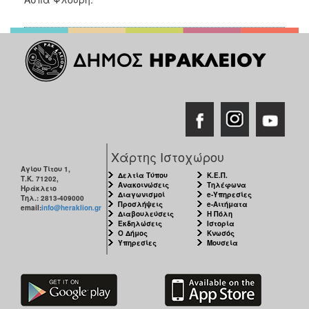
Χάρτης Ιστοχώρου
Αγίου Τίτου 1,
Δελτία Τύπου
Κ.Ε.Π.
Τ.Κ. 71202,
Ανακοινώσεις
Τηλέφωνα
Ηράκλειο
Διαγωνισμοί
e-Υπηρεσίες
Τηλ.: 2813-409000
Προσλήψεις
e-Αιτήματα
email:
info@heraklion.gr
Διαβουλεύσεις
Η Πόλη
Εκδηλώσεις
Ιστορία
Ο Δήμος
Κνωσός
Υπηρεσίες
Μουσεία