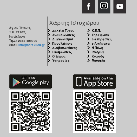
Χάρτης Ιστοχώρου
Αγίου Τίτου 1,
Δελτία Τύπου
Κ.Ε.Π.
Τ.Κ. 71202,
Ανακοινώσεις
Τηλέφωνα
Ηράκλειο
Διαγωνισμοί
e-Υπηρεσίες
Τηλ.: 2813-409000
Προσλήψεις
e-Αιτήματα
email:
info@heraklion.gr
Διαβουλεύσεις
Η Πόλη
Εκδηλώσεις
Ιστορία
Ο Δήμος
Κνωσός
Υπηρεσίες
Μουσεία