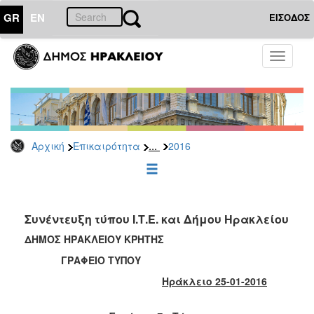
GR
EN
ΕΙΣΟΔΟΣ
ΕΠΙΚΑΙΡΟΤΗΤΑ
Toggle
navigati
Δελτία
Τύπου
Αρχείο
2026
...
Αρχική
Επικαιρότητα
2016
2025
2024
2023
2022
Συνέντευξη τύπου Ι.Τ.Ε. και Δήμου Ηρακλείου
2021
ΔΗΜΟΣ ΗΡΑΚΛΕΙΟΥ ΚΡΗΤΗΣ
2020
ΓΡΑΦΕΙΟ ΤΥΠΟΥ
2019
Ηράκλειο 25-01-2016
2018