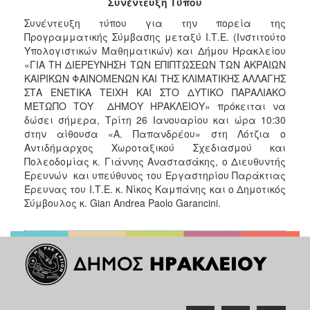
Συνέντευξη Τύπου
2017
Συνέντευξη τύπου για την πορεία της
2016
Προγραμματικής Σύμβασης μεταξύ Ι.Τ.Ε. (Ινστιτούτο
2015
Υπολογιστικών Μαθηματικών) και Δήμου Ηρακλείου
«ΓΙΑ ΤΗ ΔΙΕΡΕΥΝΗΣΗ ΤΩΝ ΕΠΙΠΤΩΣΕΩΝ ΤΩΝ ΑΚΡΑΙΩΝ
2013
ΚΑΙΡΙΚΩΝ ΦΑΙΝΟΜΕΝΩΝ ΚΑΙ ΤΗΣ ΚΛΙΜΑΤΙΚΗΣ ΑΛΛΑΓΗΣ
2012
ΣΤΑ ΕΝΕΤΙΚΑ ΤΕΙΧΗ ΚΑΙ ΣΤΟ ΔΥΤΙΚΟ ΠΑΡΑΛΙΑΚΟ
ΜΕΤΩΠΟ ΤΟΥ ΔΗΜΟΥ ΗΡΑΚΛΕΙΟΥ» πρόκειται να
2011
δώσει σήμερα, Τρίτη 26 Ιανουαρίου και ώρα 10:30
2010
στην αίθουσα «Α. Παπανδρέου» στη Λότζια ο
Αντιδήμαρχος Χωροταξικού Σχεδιασμού και
2006
Πολεοδομίας κ. Γιάννης Αναστασάκης, ο Διευθυντής
Ερευνών και υπεύθυνος του Εργαστηρίου Παράκτιας
Έρευνας του Ι.Τ.Ε. κ. Νίκος Καμπάνης και ο Δημοτικός
Σύμβουλος κ. Gian Andrea Paolo Garancini.
ΔΗΜΟΤΗΣ
ΕΠΙΣΚΕΠΤΗΣ
ΗΡΑΚΛΕΙΟ
ΓΙΑ...